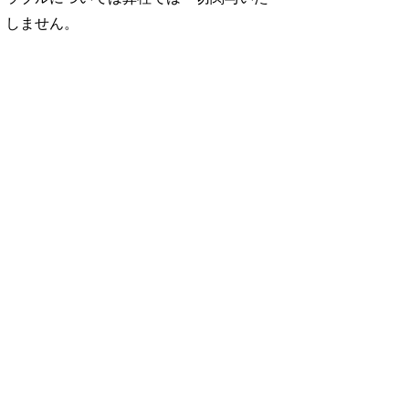
しません。
No. 1252
No. 1251
No. 1250
想図
良運を掴む 新・開
猫がいれば、幸せ/
お酒の新常識。/寺
rou …
運術。
佐久間大介
西拓人
960円 — 2025.12.26
960円 — 2025.11.28
960円 — 2025.10.28