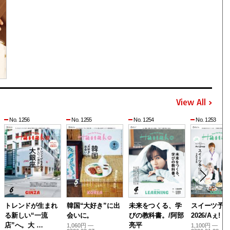
View All
No. 1256
No. 1255
No. 1254
No. 1253
トレンドが生まれ
韓国“大好き”に出
未来をつくる、学
スイーツ予
る新しい“一流
会いに。
びの教科書。/阿部
2026/Aぇ! g
店”へ。大 …
亮平
1,060円 —
1,100円 —