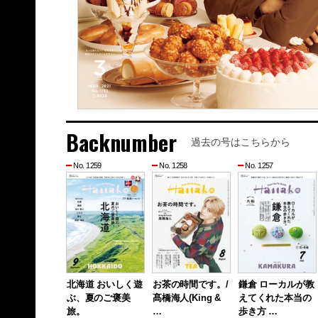
Backnumber
過去の号はこちらから
No. 1259
No. 1258
No. 1257
北海道 おいしく遊
お茶の時間です。/
鎌倉 ローカルが教
ぶ、夏のご褒美
髙橋海人(King &
えてくれた本当の
旅。
…
歩き方 …