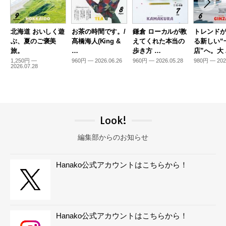
北海道 おいしく遊
お茶の時間です。/
鎌倉 ローカルが教
トレンド
ぶ、夏のご褒美
髙橋海人(King &
えてくれた本当の
る新しい“
旅。
…
歩き方 …
店”へ。大
1,250円 —
960円 — 2026.06.26
960円 — 2026.05.28
980円 — 202
2026.07.28
Look!
編集部からのお知らせ
Hanako公式アカウントはこちらから！
Hanako公式アカウントはこちらから！