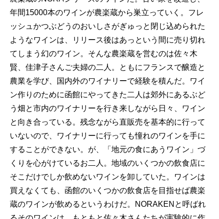
年間15000本のワインが農楽蔵から巣立っていく。フレ
ッシュかつぶどうのおいしさがぎゅっと閉じ込められた
ようなワインは、リリース後はあっという間に売り切れ
てしまう幻のワイン。そんな農楽蔵を営むのは佐々木
賢、佳津子さんご夫婦の二人。ともにフランスで醸造と
農業を学び、国内外のワイナリーで経験を積んだ。ワイ
ン作りのために函館にやってきた二人は郊外にあるぶど
う畑と市内のワイナリーを行き来しながら日々、ワイン
と向き合っている。残念ながら直販売を基本的に行って
いないので、ワイナリーに行っても憧れのワインを手に
することができない。が、「地元の食にあうワイン」づ
くりを心がけているお二人。地域のいくつかの飲食店に
そこだけでしか飲めないワインを卸していた。ワインは
買えなくても、函館のいくつかの飲食店を目指せば農楽
蔵のワインが飲めるというわけだ。NORAKENと呼ばれ
るそのワインは、もともと佐々木さんたちが実験的に作