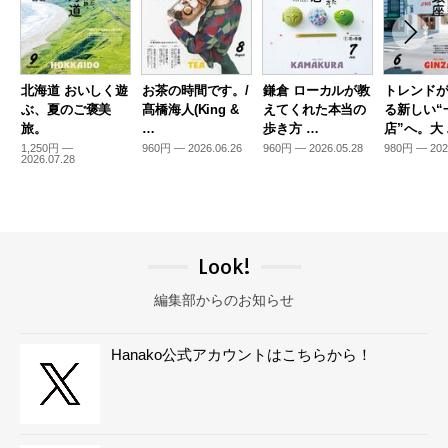
北海道 おいしく遊
お茶の時間です。/
鎌倉 ローカルが教
トレンド
ぶ、夏のご褒美
髙橋海人(King &
えてくれた本当の
る新しい“
旅。
…
歩き方 …
店”へ。大
1,250円 —
960円 — 2026.06.26
960円 — 2026.05.28
980円 — 202
2026.07.28
Look!
編集部からのお知らせ
Hanako公式アカウントはこちらから！