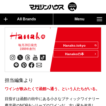
All Brands
Menu
毎月28日発売
Hanako.tokyo
1988年創刊
Hanakoの本
担当編集より
ワインが飲みたくて函館へ通う、という人たちがいる。
目指すは函館の街中にある小さなブティックワイナリー
農楽蔵のNORAシリーズのワインだ。古い家を改造し、