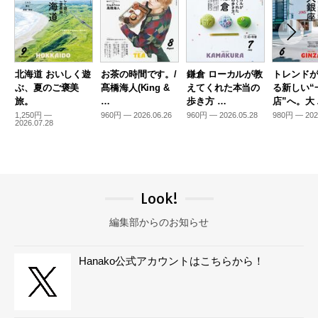
北海道 おいしく遊
お茶の時間です。/
鎌倉 ローカルが教
トレンド
ぶ、夏のご褒美
髙橋海人(King &
えてくれた本当の
る新しい“
旅。
…
歩き方 …
店”へ。大
1,250円 —
960円 — 2026.06.26
960円 — 2026.05.28
980円 — 202
2026.07.28
Look!
編集部からのお知らせ
Hanako公式アカウントはこちらから！