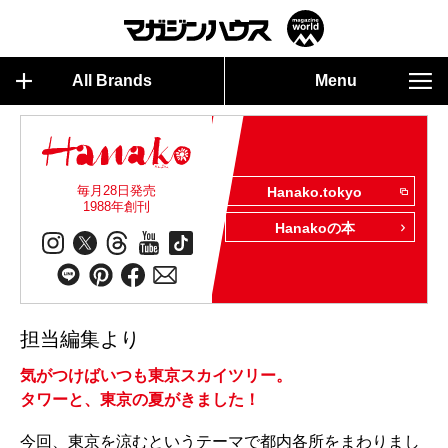
All Brands
Menu
毎月28日発売
Hanako.tokyo
1988年創刊
Hanakoの本
担当編集より
気がつけばいつも東京スカイツリー。
タワーと、東京の夏がきました！
今回、東京を涼むというテーマで都内各所をまわりまし