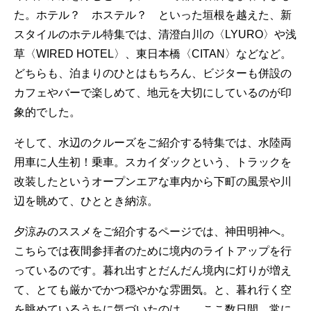
た。ホテル？ ホステル？ といった垣根を越えた、新
スタイルのホテル特集では、清澄白川の〈LYURO〉や浅
草〈WIRED HOTEL〉、東日本橋〈CITAN〉などなど。
どちらも、泊まりのひとはもちろん、ビジターも併設の
カフェやバーで楽しめて、地元を大切にしているのが印
象的でした。
そして、水辺のクルーズをご紹介する特集では、水陸両
用車に人生初！乗車。スカイダックという、トラックを
改装したというオープンエアな車内から下町の風景や川
辺を眺めて、ひととき納涼。
夕涼みのススメをご紹介するページでは、神田明神へ。
こちらでは夜間参拝者のために境内のライトアップを行
っているのです。暮れ出すとだんだん境内に灯りが増え
て、とても厳かでかつ穏やかな雰囲気。と、暮れ行く空
を眺めているうちに気づいたのは……ここ数日間、常に