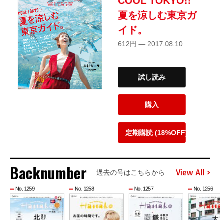
COOL TOKYO!!
夏を涼しむ東京ガ
イド。
612円 — 2017.08.10
試し読み
購入
定期購読 (18%OFF)
Backnumber
View All
過去の号はこちらから
No. 1259
No. 1258
No. 1257
No. 1256