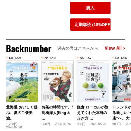
購入
定期購読 (18%OFF)
Backnumber
View All
過去の号はこちらから
No. 1259
No. 1258
No. 1257
No. 1256
北海道 おいしく遊
お茶の時間です。/
鎌倉 ローカルが教
トレンド
ぶ、夏のご褒美
髙橋海人(King &
えてくれた本当の
る新しい“
旅。
…
歩き方 …
店”へ。大
1,250円 —
960円 — 2026.06.26
960円 — 2026.05.28
980円 — 202
2026.07.28