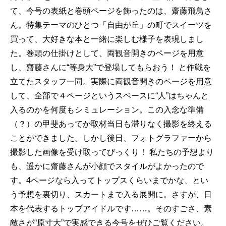
て、今号の表紙と巻頭ページを飾ったのは、齋藤飛鳥さ
ん。特集テーマのひとつ「自由が丘」の町でスイーツを
買って、大好きな本と一緒に楽しむ様子を表現しまし
た。巻頭の仕掛けとして、両観音開きのページを用意
し、齋藤さんに“等身大”で登場してもらおう！ と作戦を
立てたスタッフ一同。実際に両観音開きのページを用意
して、全部で４ページというスペースに“人”はちゃんと
入るのかを何度もシミュレーション。この入念な準備
（？）の甲斐あってか取材当日も滞りなく撮影を終える
ことができました。しかし後日、フォトグラファーから
撮影した画像を受け取ってびっくり！ 私たちの予想より
も、遥かに齋藤さんが小顔でスタイルがよかったので
す。4ページなら入ってトップスくらいまでかな、とい
う予想を裏切り、スカートまで入る展開に。さすが、日
本を代表するトップアイドルです……。そのすごさ、素
敵さが“原寸大”で実感できる今号をぜひご覧ください。