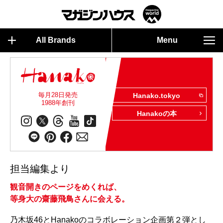
All Brands
Menu
毎月28日発売
Hanako.tokyo
1988年創刊
Hanakoの本
担当編集より
観音開きのページをめくれば、
等身大の齋藤飛鳥さんに会える。
乃木坂46とHanakoのコラボレーション企画第２弾とし