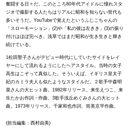
奮闘する日々だ。このところ80年代アイドルに憧れスタ
ジオで撮影する人たちはリアルに昭和を知らない世代も
多いそうだ。YouTubeで覚えたというふじこちゃんの
「スローモーション」(2)や「私の彼は左きき」(3)の振り
付けはほぼ完ぺき。浅草ではまだ昭和が生き生きと輝き
続けている。
1松田聖子さんがデビュー時代にしていたサイドをレイ
ヤーにして流れるようにしたヘアスタイル。当時の女子
高生はこぞって真似した。そういえば、イギリス皇太子
妃のカミラ夫人も似たようなスタイルだ。２歌手中森明
菜さんの大ヒット曲。1982年リリース。来生えつこ、来
生たかお作詞・作曲。3歌手浅丘めぐみさんの大ヒット
曲。1973年リリース。千家和也作詞、筒美京平作曲。
(担当編集：西村由美)