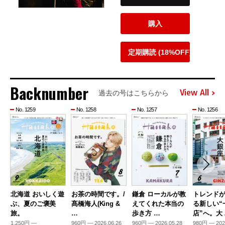
購入
定期購読 (18%OFF)
Backnumber
View All
過去の号はこちらから
No. 1259
No. 1258
No. 1257
No. 1256
北海道 おいしく遊
お茶の時間です。/
鎌倉 ローカルが教
トレンド
ぶ、夏のご褒美
髙橋海人(King &
えてくれた本当の
る新しい“
旅。
…
歩き方 …
店”へ。大
1,250円 —
960円 — 2026.06.26
960円 — 2026.05.28
980円 — 202