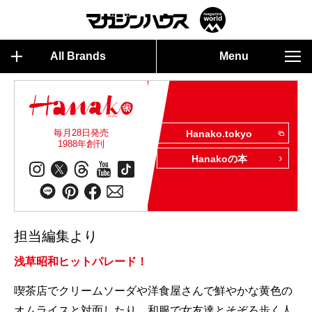
All Brands
Menu
毎月28日発売
Hanako.tokyo
1988年創刊
Hanakoの本
担当編集より
浅草昭和ヒットパレード！
喫茶店でクリームソーダや洋食屋さんで鮮やかな黄色の
オムライスと対面したり、和服で女友達とそぞろ歩く人