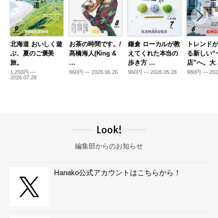
北海道 おいしく遊
お茶の時間です。/
鎌倉 ローカルが教
トレンド
ぶ、夏のご褒美
髙橋海人(King &
えてくれた本当の
る新しい“
旅。
…
歩き方 …
店”へ。大
1,250円 —
960円 — 2026.06.26
960円 — 2026.05.28
980円 — 202
2026.07.28
Look!
編集部からのお知らせ
Hanako公式アカウントはこちらから！