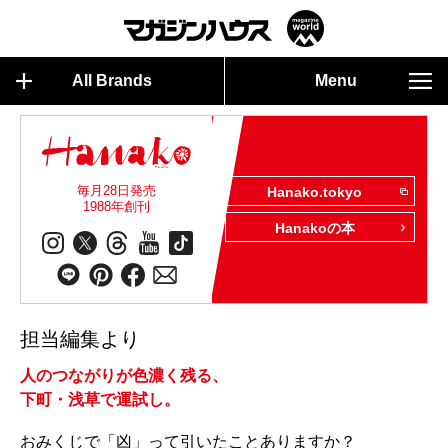
All Brands
Menu
毎月28日発売
Hanako.tokyo
1988年創刊
Hanakoの本
担当編集より
人のつながりが色濃く残る、
下町・浅草で運試し。
おみくじで「凶」って引いたことありますか？