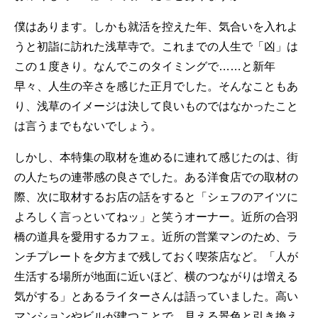
僕はあります。しかも就活を控えた年、気合いを入れよ
うと初詣に訪れた浅草寺で。これまでの人生で「凶」は
この１度きり。なんでこのタイミングで……と新年
早々、人生の辛さを感じた正月でした。そんなこともあ
り、浅草のイメージは決して良いものではなかったこと
は言うまでもないでしょう。
しかし、本特集の取材を進めるに連れて感じたのは、街
の人たちの連帯感の良さでした。ある洋食店での取材の
際、次に取材するお店の話をすると「シェフのアイツに
よろしく言っといてねッ」と笑うオーナー。近所の合羽
橋の道具を愛用するカフェ。近所の営業マンのため、ラ
ンチプレートを夕方まで残しておく喫茶店など。「人が
生活する場所が地面に近いほど、横のつながりは増える
気がする」とあるライターさんは語っていました。高い
マンションやビルが建つことで、見える景色と引き換え