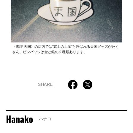
〈珈琲 天国〉の店内では“冥土の土産”と呼ばれる天国グッズがたく
さん。ピンバッジは金と銀の２種類あります。
SHARE
Hanako
ハナコ