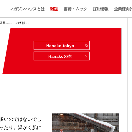
マガジンハウスとは
雑誌
書籍・ムック
採用情報
企業様向
温泉……この冬は …
Hanako.tokyo
Hanakoの本
多いのではないでし
ったり。温かく肌に