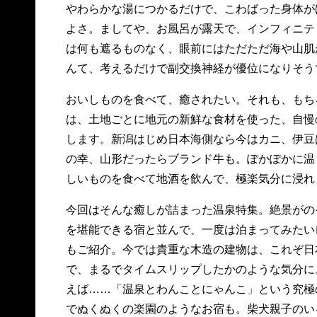
やわらかな湯につかるだけで、こわばった身体が
よさ。ましてや、お風呂が露天で、インフィニテ
は何も遮るものなく、眼前にはただただ海や山肌
んて、考えるだけで副交換神経が優位になりそう
おいしものを食べて、癒されたい。それも、もち
は、土地ごとに地元の新鮮な食材を使った、自慢
します。新潟はじめ日本海側なら今はカニ、伊豆
の幸、山形だったらブランド牛も。ぽかぽかに温
しいものを食べて地酒を飲んで、極楽気分に浸れ
今回はそんな癒しが詰まった温泉特集。絶景がの
を堪能できる宿と並んで、一度は泊まってみたい
もご紹介。今では貴重な木造の建物は、これぞ日
で、まるでタイムスリップしたかのような気分に
えば……「温泉とわんことにゃんこ」という究極
でぬくぬくの楽園のようなお宿も。柴犬親子のい