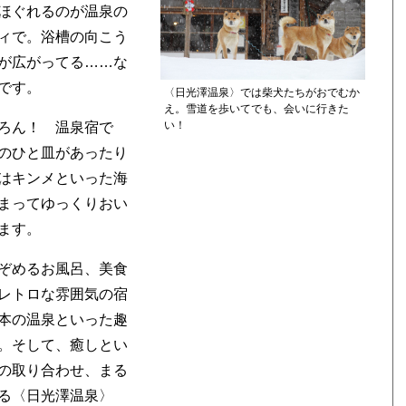
ほぐれるのが温泉の
ィで。浴槽の向こう
が広がってる……な
です。
〈日光澤温泉〉では柴犬たちがおでむか
え。雪道を歩いてでも、会いに行きた
い！
ろん！ 温泉宿で
のひと皿があったり
はキンメといった海
まってゆっくりおい
ます。
ぞめるお風呂、美食
レトロな雰囲気の宿
本の温泉といった趣
。そして、癒しとい
の取り合わせ、まる
る〈日光澤温泉〉