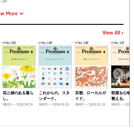
.18
ew More
View All
No. 150
No. 149
No. 148
No. 147
花と緑のある暮ら
これからの、スタ
京都、ローカルガ
部屋を心地
し。
ンダード。
イド。
整える。
980円 — 2026.04.20
980円 — 2026.03.19
980円 — 2026.02.19
980円 — 2026.