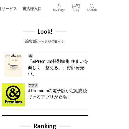
けサービス
書店様入口
My Page
FAQ
Search
Look!
編集部からのお知らせ
本
『&Premium特別編集 住まいを
楽しく、整える。』好評発売
中。
アプリ
&Premiumの電子版が定期購読
できるアプリが登場！
Ranking