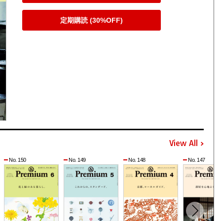
定期購読 (30%OFF)
View All
No. 150
No. 149
No. 148
No. 147