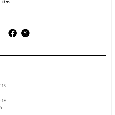
）ほか。
.18
.19
9