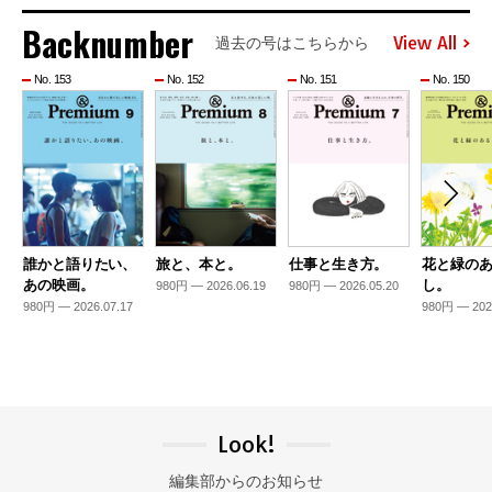
Backnumber
View All
過去の号はこちらから
No. 153
No. 152
No. 151
No. 150
誰かと語りたい、
旅と、本と。
仕事と生き方。
花と緑の
あの映画。
し。
980円 — 2026.06.19
980円 — 2026.05.20
980円 — 2026.07.17
980円 — 202
Look!
編集部からのお知らせ