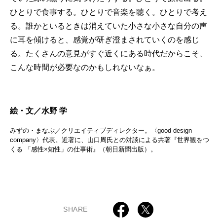
ひとりで食事する。ひとりで音楽を聴く。ひとりで考え
る。誰かといるときは消えていた小さな小さな自分の声
に耳を傾けると、感覚が研ぎ澄まされていくのを感じ
る。たくさんの意見がすぐ近くにある時代だからこそ、
こんな時間が必要なのかもしれないなぁ。
絵・文／水野 学
みずの・まなぶ／クリエイティブディレクター。〈good design
company〉代表。近著に、山口周氏との対談による共著『世界観をつ
くる 「感性×知性」の仕事術』（朝日新聞出版）。
SHARE