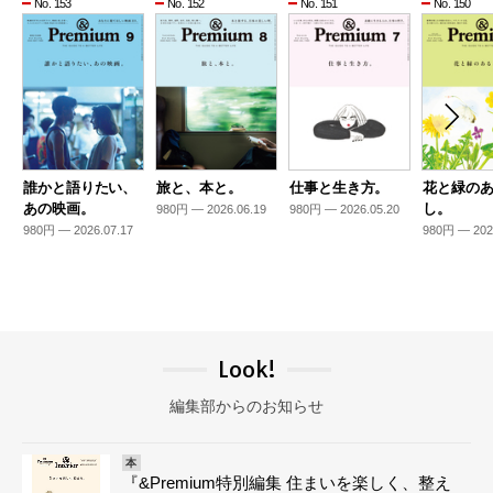
No. 153
No. 152
No. 151
No. 150
誰かと語りたい、
旅と、本と。
仕事と生き方。
花と緑の
あの映画。
し。
980円 — 2026.06.19
980円 — 2026.05.20
980円 — 2026.07.17
980円 — 202
Look!
編集部からのお知らせ
本
『&Premium特別編集 住まいを楽しく、整え