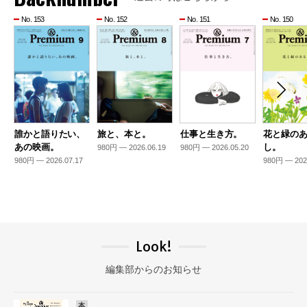
No. 153
No. 152
No. 151
No. 150
誰かと語りたい、
旅と、本と。
仕事と生き方。
花と緑の
あの映画。
し。
980円 — 2026.06.19
980円 — 2026.05.20
980円 — 2026.07.17
980円 — 202
Look!
編集部からのお知らせ
本