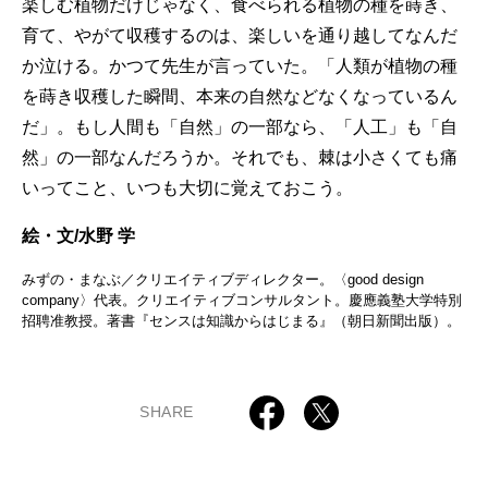
楽しむ植物だけじゃなく、食べられる植物の種を蒔き、
育て、やがて収穫するのは、楽しいを通り越してなんだ
か泣ける。かつて先生が言っていた。「人類が植物の種
を蒔き収穫した瞬間、本来の自然などなくなっているん
だ」。もし人間も「自然」の一部なら、「人工」も「自
然」の一部なんだろうか。それでも、棘は小さくても痛
いってこと、いつも大切に覚えておこう。
絵・文/水野 学
みずの・まなぶ／クリエイティブディレクター。〈good design
company〉代表。クリエイティブコンサルタント。慶應義塾大学特別
招聘准教授。著書『センスは知識からはじまる』（朝日新聞出版）。
SHARE