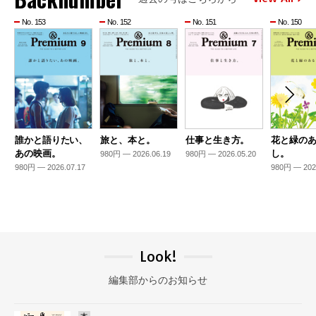
No. 153
No. 152
No. 151
No. 150
誰かと語りたい、
旅と、本と。
仕事と生き方。
花と緑の
あの映画。
し。
980円 — 2026.06.19
980円 — 2026.05.20
980円 — 2026.07.17
980円 — 202
Look!
編集部からのお知らせ