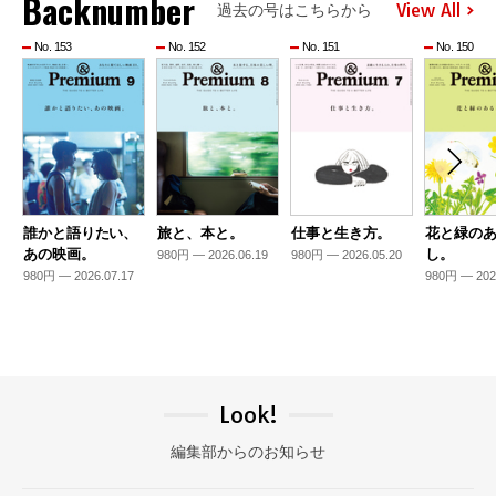
Backnumber
View All
過去の号はこちらから
No. 153
No. 152
No. 151
No. 150
誰かと語りたい、
旅と、本と。
仕事と生き方。
花と緑の
あの映画。
し。
980円 — 2026.06.19
980円 — 2026.05.20
980円 — 2026.07.17
980円 — 202
Look!
編集部からのお知らせ