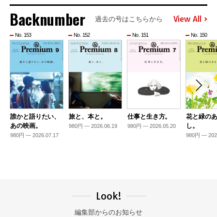
Backnumber
View All
過去の号はこちらから
No. 153
No. 152
No. 151
No. 150
誰かと語りたい、
旅と、本と。
仕事と生き方。
花と緑の
あの映画。
し。
980円 — 2026.06.19
980円 — 2026.05.20
980円 — 2026.07.17
980円 — 202
Look!
編集部からのお知らせ