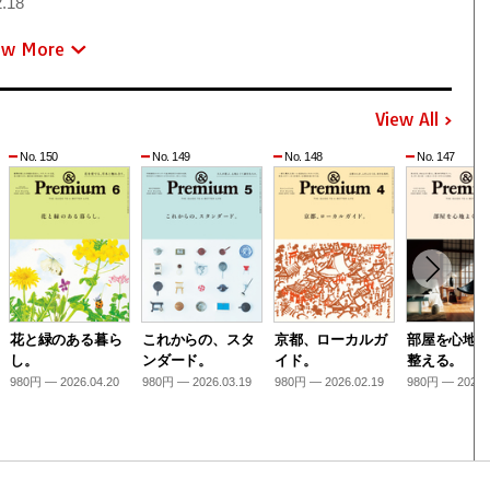
.18
ew More
View All
No. 150
No. 149
No. 148
No. 147
花と緑のある暮ら
これからの、スタ
京都、ローカルガ
部屋を心地
し。
ンダード。
イド。
整える。
980円 — 2026.04.20
980円 — 2026.03.19
980円 — 2026.02.19
980円 — 2026.