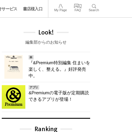
けサービス
書店様入口
My Page
FAQ
Search
Look!
編集部からのお知らせ
本
『&Premium特別編集 住まいを
楽しく、整える。』好評発売
中。
アプリ
&Premiumの電子版が定期購読
できるアプリが登場！
Ranking