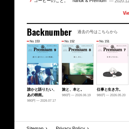
コーヒーのこと。 nanuk & Premium
— 2020.12
Vi
Backnumber
過去の号はこちらから
No. 153
No. 152
No. 151
誰かと語りたい、
旅と、本と。
仕事と生き方。
あの映画。
980円 — 2026.06.19
980円 — 2026.05.20
980円 — 2026.07.17
Sitemap
Privacy Policy