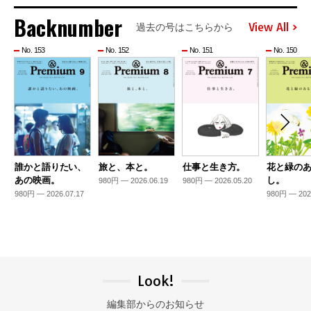
Backnumber
View All
過去の号はこちらから
No. 153
No. 152
No. 151
No. 150
誰かと語りたい、
旅と、本と。
仕事と生き方。
花と緑の
あの映画。
し。
980円 — 2026.06.19
980円 — 2026.05.20
980円 — 2026.07.17
980円 — 202
Look!
編集部からのお知らせ