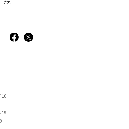
）ほか。
.18
.19
9