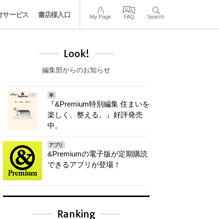
けサービス
書店様入口
My Page
FAQ
Search
Look!
編集部からのお知らせ
本
『&Premium特別編集 住まいを
楽しく、整える。』好評発売
中。
アプリ
&Premiumの電子版が定期購読
できるアプリが登場！
Ranking