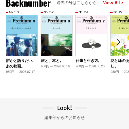
Backnumber
View All
過去の号はこちらから
No. 153
No. 152
No. 151
No. 150
誰かと語りたい、
旅と、本と。
仕事と生き方。
花と緑の
あの映画。
し。
980円 — 2026.06.19
980円 — 2026.05.20
980円 — 2026.07.17
980円 — 202
Look!
編集部からのお知らせ