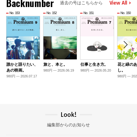
Backnumber
View All
過去の号はこちらから
No. 153
No. 152
No. 151
No. 150
誰かと語りたい、
旅と、本と。
仕事と生き方。
花と緑の
あの映画。
し。
980円 — 2026.06.19
980円 — 2026.05.20
980円 — 2026.07.17
980円 — 202
Look!
編集部からのお知らせ