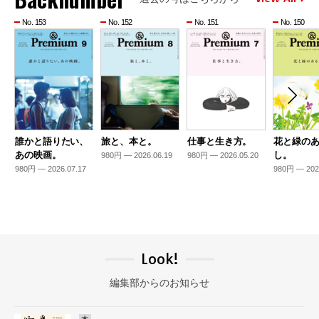
No. 153
No. 152
No. 151
No. 150
誰かと語りたい、
旅と、本と。
仕事と生き方。
花と緑の
あの映画。
し。
980円 — 2026.06.19
980円 — 2026.05.20
980円 — 2026.07.17
980円 — 202
Look!
編集部からのお知らせ