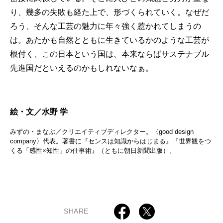
り、幾多の失敗も経た上で、形づくられていく。なぜだ
ろう、そんな工芸の魅力に年々強く惹かれてしまうの
は。あたかも自然とともに生きているかのような工芸が
根付く、この日本という国は、本来ならばサステナブル
先進国だといえるのかもしれないなぁ。
絵・文／水野 学
みずの・まなぶ／クリエイティブディレクター。〈good design
company〉代表。著書に『センスは知識からはじまる』『世界観をつ
くる「感性×知性」の仕事術』（ともに朝日新聞出版）。
SHARE