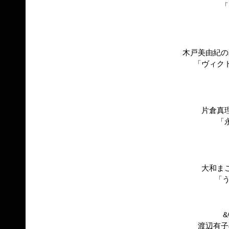
「
木戸美由紀の
「ヴィク
片倉真
「
大和ま
「
&
渡辺有子