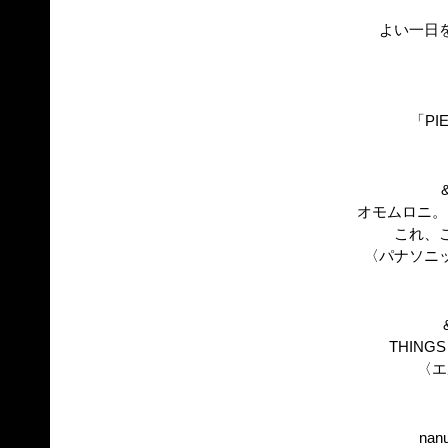
よい一日
「PIE
オモムロニ。
これ、
〈パナソニ
THINGS 
〈エ
nan