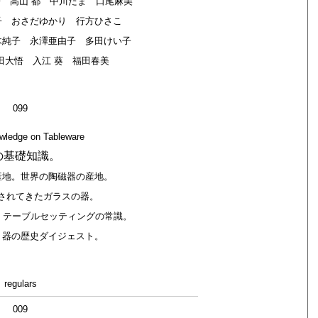
 高山 都 中川たま 口尾麻美
子 おさだゆかり 行方ひさこ
木純子 永澤亜由子 多田けい子
田大悟 入江 葵 福田春美
099
wledge on Tableware
の基礎知識。
産地。世界の陶磁器の産地。
されてきたガラスの器。
。テーブルセッティングの常識。
。器の歴史ダイジェスト。
regulars
009