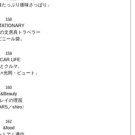
味たっぷり後味さっぱり」
158
TATIONARY
の文房具トラベラー
ビニール袋」
159
CAR LIFE
とクルマ。
×光岡・ビュート」
160
&Beauty
レイの理屈
RS／shiro〉
162
&food
レミアム通信