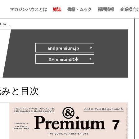
マガジンハウスとは
雑誌
書籍・ムック
採用情報
企業様向
o. 67 …
andpremium.jp
&Premiumの本
試し読みと目次