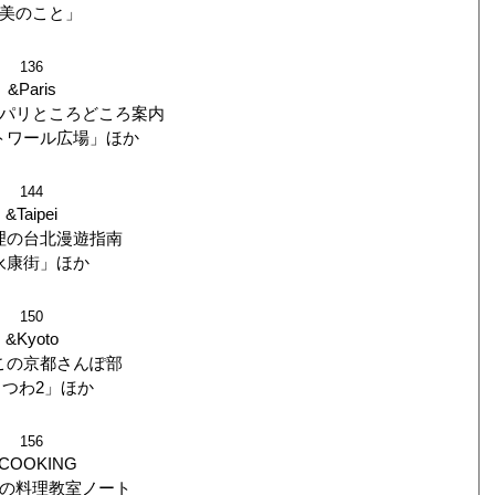
美のこと」
136
&Paris
パリところどころ案内
トワール広場」ほか
144
&Taipei
理の台北漫遊指南
永康街」ほか
150
&Kyoto
この京都さんぽ部
うつわ2」ほか
156
COOKING
の料理教室ノート