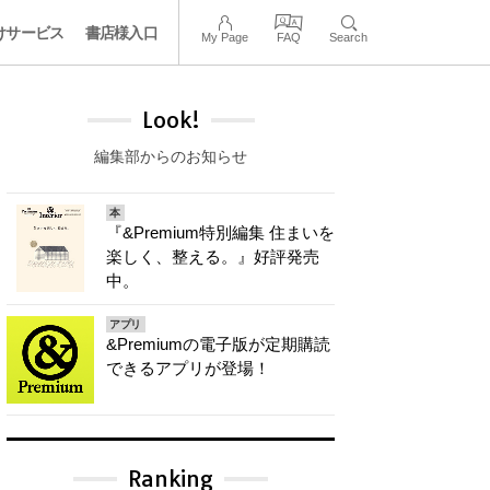
けサービス
書店様入口
My Page
FAQ
Search
Look!
編集部からのお知らせ
本
『&Premium特別編集 住まいを
楽しく、整える。』好評発売
中。
アプリ
&Premiumの電子版が定期購読
できるアプリが登場！
Ranking