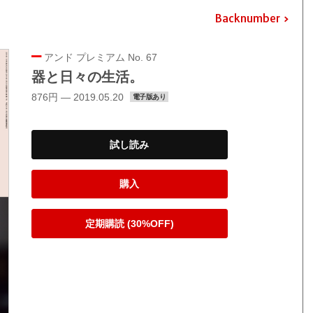
Backnumber
アンド プレミアム No. 67
器と日々の生活。
876円 — 2019.05.20
電子版あり
試し読み
購入
定期購読 (30%OFF)