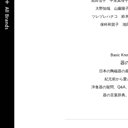
黒田雪子 中里真理子
大野知哉 山藤陽
ツレヅレハナコ 鈴
保科和賀子 池
Basic Kno
器
日本の陶磁器の
紀元前から愛
洋食器の疑問、Q&A
器の言葉辞典