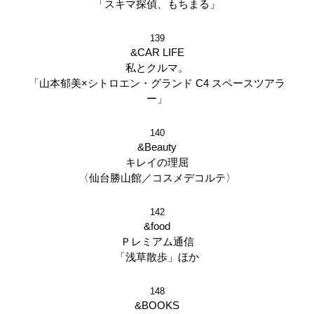
「スキマ探偵、もちまる」
139
&CAR LIFE
私とクルマ。
「山本郁美×シトロエン・グランド C4 スペースツアラ
ー」
140
&Beauty
キレイの理屈
〈仙台勝山館／コスメデコルテ〉
142
&food
Ｐレミアム通信
「浅草散歩」ほか
148
&BOOKS