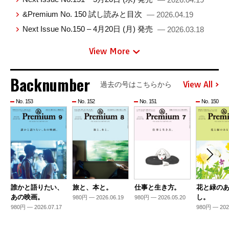
&Premium No. 150 試し読みと目次
— 2026.04.19
Next Issue No.150 – 4月20日 (月) 発売
— 2026.03.18
View More
Backnumber
View All
過去の号はこちらから
No. 153
No. 152
No. 151
No. 150
誰かと語りたい、
旅と、本と。
仕事と生き方。
花と緑の
あの映画。
し。
980円 — 2026.06.19
980円 — 2026.05.20
980円 — 2026.07.17
980円 — 202