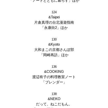
「アートとともに暮らす」ほか
124
&Taipei
片倉真理の台北漫遊指南
「永康街2」ほか
130
&Kyoto
大和まこの京都さんぽ部
「岡崎再訪」ほか
136
&COOKING
渡辺有子の料理教室ノート
「ブレンダー」
138
&NEKO
だって、ねこだもん。