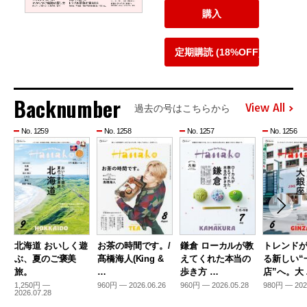
購入
定期購読 (18%OFF)
Backnumber
View All
過去の号はこちらから
No. 1259
No. 1258
No. 1257
No. 1256
北海道 おいしく遊
お茶の時間です。/
鎌倉 ローカルが教
トレンド
ぶ、夏のご褒美
髙橋海人(King &
えてくれた本当の
る新しい“
旅。
…
歩き方 …
店”へ。大
1,250円 —
960円 — 2026.06.26
960円 — 2026.05.28
980円 — 202
2026.07.28