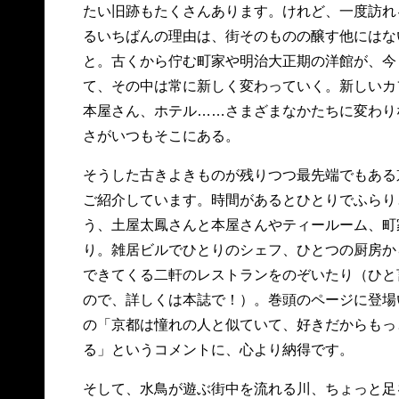
たい旧跡もたくさんあります。けれど、一度訪れ
るいちばんの理由は、街そのものの醸す他にはな
と。古くから佇む町家や明治大正期の洋館が、今
て、その中は常に新しく変わっていく。新しいカ
本屋さん、ホテル……さまざまなかたちに変わり
さがいつもそこにある。
そうした古きよきものが残りつつ最先端でもある
ご紹介しています。時間があるとひとりでふらり
う、土屋太鳳さんと本屋さんやティールーム、町
り。雑居ビルでひとりのシェフ、ひとつの厨房か
できてくる二軒のレストランをのぞいたり（ひと
ので、詳しくは本誌で！）。巻頭のページに登場
の「京都は憧れの人と似ていて、好きだからもっ
る」というコメントに、心より納得です。
そして、水鳥が遊ぶ街中を流れる川、ちょっと足