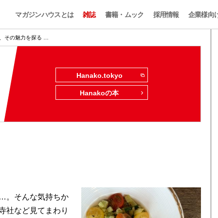
マガジンハウスとは
雑誌
書籍・ムック
採用情報
企業様向
、その魅力を探る …
Hanako.tokyo
Hanakoの本
…。そんな気持ちか
寺社など見てまわり