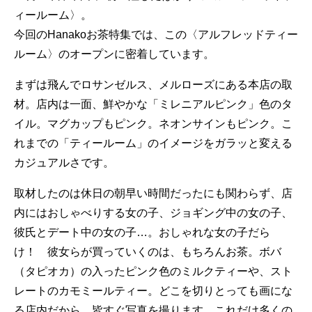
ィールーム〉。
今回のHanakoお茶特集では、この〈アルフレッドティー
ルーム〉のオープンに密着しています。
まずは飛んでロサンゼルス、メルローズにある本店の取
材。店内は一面、鮮やかな「ミレニアルピンク」色のタ
イル。マグカップもピンク。ネオンサインもピンク。こ
れまでの「ティールーム」のイメージをガラッと変える
カジュアルさです。
取材したのは休日の朝早い時間だったにも関わらず、店
内にはおしゃべりする女の子、ジョギング中の女の子、
彼氏とデート中の女の子…。おしゃれな女の子だら
け！ 彼女らが買っていくのは、もちろんお茶。ボバ
（タピオカ）の入ったピンク色のミルクティーや、スト
レートのカモミールティー。どこを切りとっても画にな
る店内だから、皆すぐ写真を撮ります。これだけ多くの