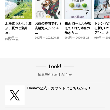
北海道 おいしく遊
お茶の時間です。/
鎌倉 ローカルが教
トレンド
ぶ、夏のご褒美
髙橋海人(King &
えてくれた本当の
る新しい“
旅。
…
歩き方 …
店”へ。大
1,250円 —
960円 — 2026.06.26
960円 — 2026.05.28
980円 — 202
2026.07.28
Look!
編集部からのお知らせ
Hanako公式アカウントはこちらから！