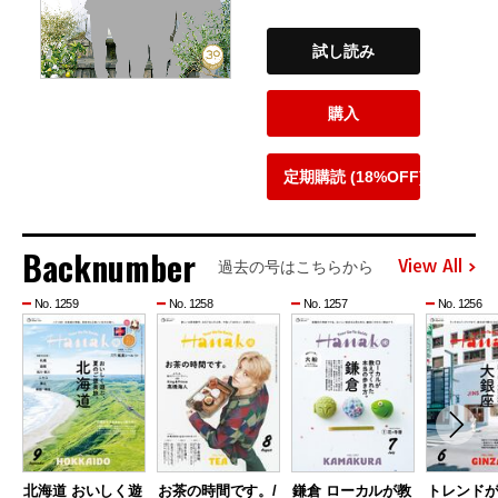
試し読み
購入
定期購読 (18%OFF)
Backnumber
View All
過去の号はこちらから
No. 1259
No. 1258
No. 1257
No. 1256
北海道 おいしく遊
お茶の時間です。/
鎌倉 ローカルが教
トレンド