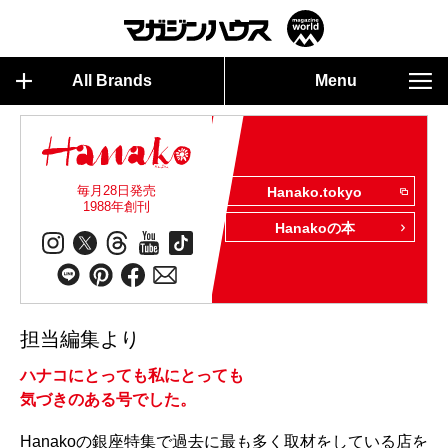
All Brands
Menu
毎月28日発売
Hanako.tokyo
1988年創刊
Hanakoの本
担当編集より
ハナコにとっても私にとっても
気づきのある号でした。
Hanakoの銀座特集で過去に最も多く取材をしている店を