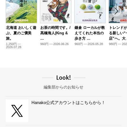
北海道 おいしく遊
お茶の時間です。/
鎌倉 ローカルが教
トレンド
ぶ、夏のご褒美
髙橋海人(King &
えてくれた本当の
る新しい“
旅。
…
歩き方 …
店”へ。大
1,250円 —
960円 — 2026.06.26
960円 — 2026.05.28
980円 — 202
2026.07.28
Look!
編集部からのお知らせ
Hanako公式アカウントはこちらから！