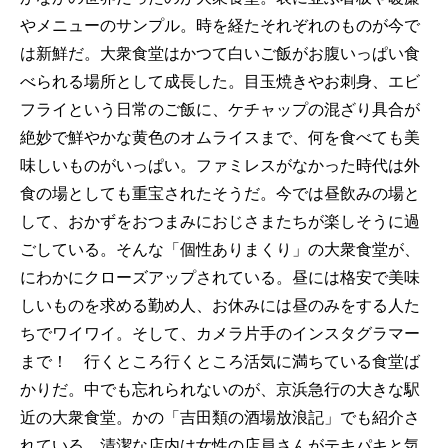
やメニューのサンプル。時を経たそれぞれのものが今で
は新鮮だ。大衆食堂はかつて白いご飯がお腹いっぱい食
べられる場所として成長した。目玉焼きやお刺身、エビ
フライという日常のご飯に、ケチャップの混ざり具合が
絶妙で鮮やかな黄色のオムライスまで、何を食べても美
味しいものがいっぱい。ファミレスがなかった時代は外
食の場としても重宝されたそうだ。今では昼飲みの場と
して、おかずをおつまみにおじさまたちが楽しそうに過
ごしている。そんな「個性ありまくり」の大衆食堂が、
にわかにクローズアップされている。昼には格安で美味
しいものを求める勤め人、お休みには昼のみをする人た
ちでワイワイ。そして、カメラ片手のインスタグラマー
まで！ 行くところ行くところ活気に満ちている食堂ば
かりだ。中でも忘れられないのが、京浜急行の大きな駅
近の大衆食堂。かの「吉田類の酒場放浪記」でも紹介さ
れている。清潔な店内は女性の店員さんがテキパキと気