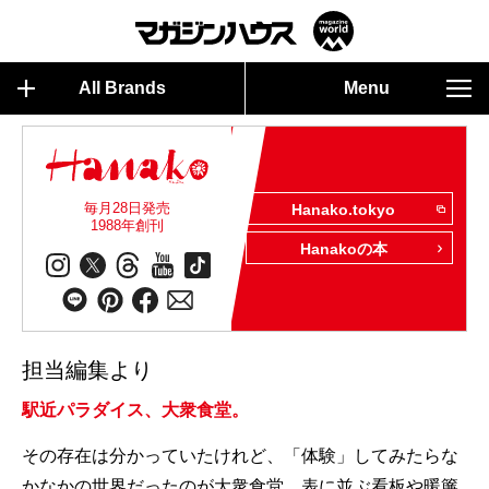
All Brands
Menu
毎月28日発売
Hanako.tokyo
1988年創刊
Hanakoの本
担当編集より
駅近パラダイス、大衆食堂。
その存在は分かっていたけれど、「体験」してみたらな
かなかの世界だったのが大衆食堂。表に並ぶ看板や暖簾