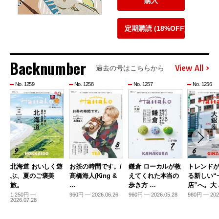
購入
定期購読 (18%OFF)
Backnumber
View All
過去の号はこちらから
No. 1259
No. 1258
No. 1257
No. 1256
北海道 おいしく遊
お茶の時間です。/
鎌倉 ローカルが教
トレンド
ぶ、夏のご褒美
髙橋海人(King &
えてくれた本当の
る新しい“
旅。
…
歩き方 …
店”へ。大
1,250円 —
960円 — 2026.06.26
960円 — 2026.05.28
980円 — 202
2026.07.28