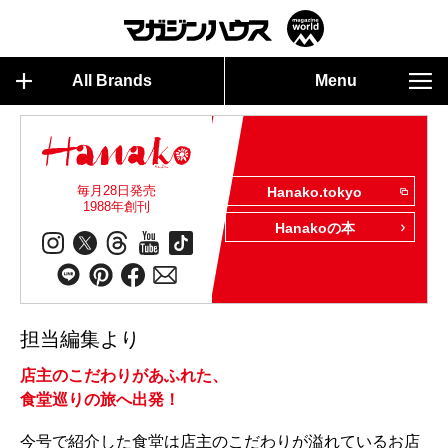
All Brands
Menu
毎月28日発売
Hanako.tokyo
1988年創刊
Hanakoの本
担当編集より
店主のこだわりがあふれた、
食堂巡りの旅へ出発！
今号で紹介した食堂は店主のこだわりが溢れているお店