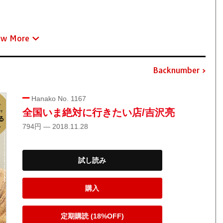
ew More
Backnumber
Hanako No. 1167
全国いま絶対に行きたい店/吉沢亮
794円 — 2018.11.28
試し読み
購入
定期購読 (18%OFF)