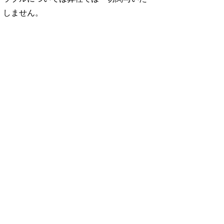
しません。
No. 1252
No. 1251
No. 1250
想図
良運を掴む 新・開
猫がいれば、幸せ/
お酒の新常識。/寺