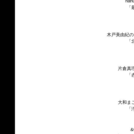
nan
「
木戸美由紀の
「
片倉真
「
大和ま
「
&