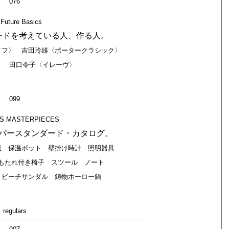
076
 Future Basics
ードを考えている人、作る人。
イフ〉 吉田玲雄〈ポータークラシック〉
E〉 田口令子〈イレーヴ〉
099
S MASTERPIECES
パースタンダード・カタログ。
皿 保温ポット 壁掛け時計 照明器具
もたれ付き椅子 スツール ノート
 ビーチサンダル 鋳物ホーロー鍋
regulars