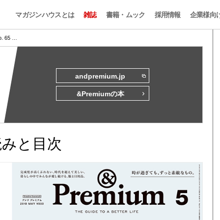
マガジンハウスとは
雑誌
書籍・ムック
採用情報
企業様向
o. 65 …
andpremium.jp
&Premiumの本
試し読みと目次