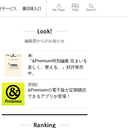
けサービス
書店様入口
My Page
FAQ
Search
Look!
編集部からのお知らせ
本
『&Premium特別編集 住まいを
楽しく、整える。』好評発売
中。
アプリ
&Premiumの電子版が定期購読
できるアプリが登場！
Ranking