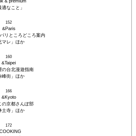
uk & premium
最適なこと」
152
&Paris
パリところどころ案内
北マレ」ほか
160
&Taipei
理の台北漫遊指南
赤峰街」ほか
166
&Kyoto
この京都さんぽ部
浄土寺」ほか
172
COOKING