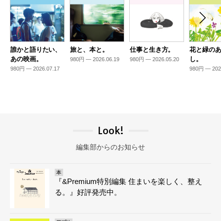
誰かと語りたい、
旅と、本と。
仕事と生き方。
花と緑の
あの映画。
し。
980円 — 2026.06.19
980円 — 2026.05.20
980円 — 2026.07.17
980円 — 202
Look!
編集部からのお知らせ
本
『&Premium特別編集 住まいを楽しく、整え
る。』好評発売中。