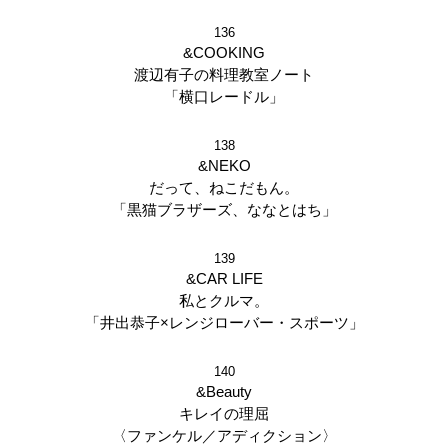
136
&COOKING
渡辺有子の料理教室ノート
「横口レードル」
138
&NEKO
だって、ねこだもん。
「黒猫ブラザーズ、ななとはち」
139
&CAR LIFE
私とクルマ。
「井出恭子×レンジローバー・スポーツ」
140
&Beauty
キレイの理屈
〈ファンケル／アディクション〉