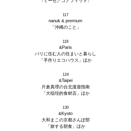
〈ミーゼ／コアフィット〉
117
nanuk & premium
「沖縄のこと」
118
&Paris
パリに住む人の住まいと暮らし
「手作りエコハウス」ほか
124
&Taipei
片倉真理の台北漫遊指南
「大稲埕的食材店」ほか
130
&Kyoto
大和まこの京都さんぽ部
「旅する朝食」ほか