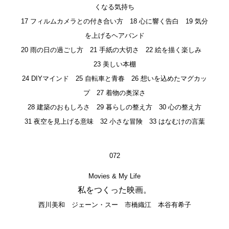
くなる気持ち
17 フィルムカメラとの付き合い方 18 心に響く告白 19 気分
を上げるヘアバンド
20 雨の日の過ごし方 21 手紙の大切さ 22 絵を描く楽しみ
23 美しい本棚
24 DIYマインド 25 自転車と青春 26 想いを込めたマグカッ
プ 27 着物の奥深さ
28 建築のおもしろさ 29 暮らしの整え方 30 心の整え方
31 夜空を見上げる意味 32 小さな冒険 33 はなむけの言葉
072
Movies & My Life
私をつくった映画。
西川美和 ジェーン・スー 市橋織江 本谷有希子