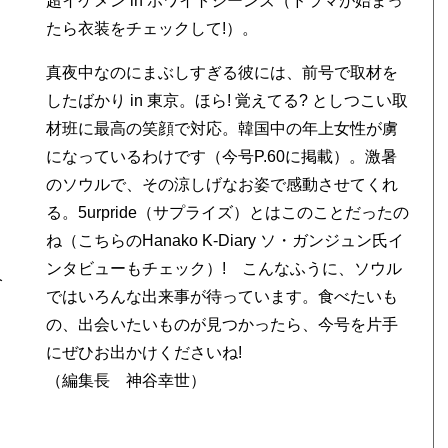
超イケメン in ホワイトジーンズ（ドラマが始まっ
たら衣装をチェックして!）。
真夜中なのにまぶしすぎる彼には、前号で取材を
したばかり in 東京。ほら! 覚えてる? としつこい取
イ
材班に最高の笑顔で対応。韓国中の年上女性が虜
になっているわけです（今号P.60に掲載）。激暑
のソウルで、その涼しげなお姿で感動させてくれ
る。5urpride（サプライズ）とはこのことだったの
ね（こちらの
Hanako K-Diary ソ・ガンジュン氏イ
ンタビュー
もチェック）! こんなふうに、ソウル
今
ではいろんな出来事が待っています。食べたいも
の、出会いたいものが見つかったら、今号を片手
にぜひお出かけくださいね!
（編集長 神谷幸世）