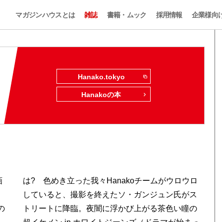
マガジンハウスとは
雑誌
書籍・ムック
採用情報
企業様向
Hanako.tokyo
Hanakoの本
画
は? 色めき立った我々Hanakoチームがウロウロ
していると、撮影を終えたソ・ガンジュン氏がス
の
トリートに降臨。夜闇に浮かび上がる茶色い瞳の