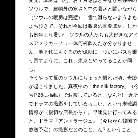
発売。取材は当然、お正月をはさみながら極寒の
ソウルで。建物外の寒さと中の暑さと闘いながら
（ソウルの暖房は完璧）、雪で滑らないようよち
よち歩きで。それが今回は激暑の真夏取材。しか
も例年より暑い! ソウルの人たちも大好きなア
スアメリカーノ→一体何杯飲んだか分かりませ
ん。地下鉄にもぐるのが億劫に→ついにバスを乗
り回すように。これ、東京とやってることが同
じ。
そうやって夏のソウルにちょっと慣れた頃、奇跡
が起こりました。真夜中の「the nilk factory」（
号P.26に掲載）でお茶していると、なんと! 近所
でドラマの撮影をしているらしい、という未確認
情報が（親切な店長から）。早速見に行ってみる
と、ドラマ『アントラージュ』（今秋から韓国で
放送予定）の撮影だとのこと。ん? ということ