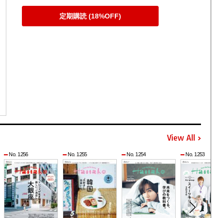
定期購読 (18%OFF)
View All
No. 1256
No. 1255
No. 1254
No. 1253