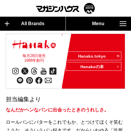
All Brands
Menu
毎月28日発売
Hanako.tokyo
1988年創刊
Hanakoの本
担当編集より
なんだかヘンなパンに出会ったときのうれしさ。
ロールパンにバターをこれでもか、とつけてほくそ笑む
ような、そういうパン好きです。だからいわゆる「近所