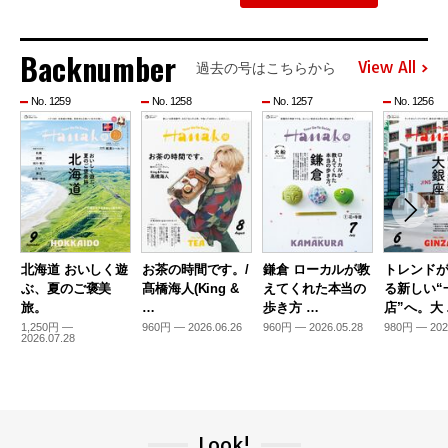
Backnumber
View All
過去の号はこちらから
No. 1259
No. 1258
No. 1257
No. 1256
北海道 おいしく遊
お茶の時間です。/
鎌倉 ローカルが教
トレンド
ぶ、夏のご褒美
髙橋海人(King &
えてくれた本当の
る新しい“
旅。
…
歩き方 …
店”へ。大
1,250円 —
960円 — 2026.06.26
960円 — 2026.05.28
980円 — 202
2026.07.28
Look!