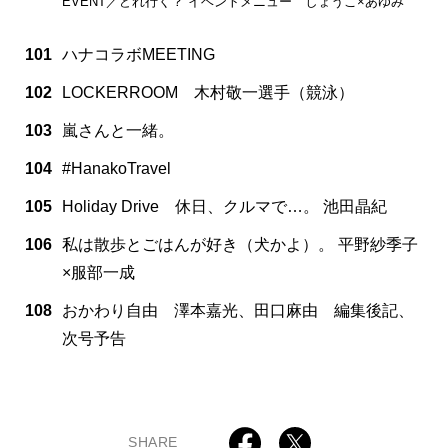
EVENT／どれ行く？ イベントメニュー しょうこ×あゆみ
101
ハナコラボMEETING
102
LOCKERROOM 木村敬一選手（競泳）
103
嵐さんと一緒。
104
#HanakoTravel
105
Holiday Drive 休日、クルマで…。 池田晶紀
106
私は散歩とごはんが好き（犬かよ）。 平野紗季子
×服部一成
108
おかわり自由 澤本嘉光、田口麻由 編集後記、
次号予告
SHARE