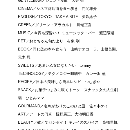
GENTLEMAN／ジェントル飯 大井 健
CINEMA／シネマ商店街を食べ歩き 門間雄介
ENGLISH／TOKYO : TAKE A BITE 矢吹紘子
GREEN／グリーン・アラカルト 川端正吾
MUSIC／今宵も深酔い！ ミュージック・バー 渡辺隔週
PET／おとちゃん旬だより 村東 剛
BOOK／同じ釜の本を食らう 山崎ナオコーラ、山根良顕、
元木 忍
SWEETS／あまい乙女になりたい tommy
TECHNOLOGY／テクノロジー咀嚼中 カレー沢 薫
RECIPE／日本の美味しさ簡単レシピ つむぎや
SNACK／お菓子つまみに咲くトーク スナック女の人生劇
場 ひとみママ
GOURMAND／名刺がわりのこのひと皿 佐々木ケイ
ART／アートの円卓 櫛野展正、大池明日香
BEAUTY／教えてセンセイ！ キレイのスパイス 高橋里帆