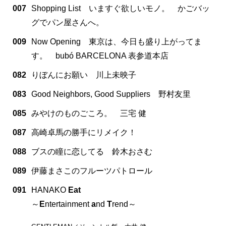
007
Shopping List いますぐ欲しいモノ。 かごバッ
グでパン屋さんへ。
009
Now Opening 東京は、今日も盛り上がってま
す。 bubó BARCELONA 表参道本店
082
りぼんにお願い 川上未映子
083
Good Neighbors, Good Suppliers 野村友里
085
みやけのものごころ。 三宅 健
087
高崎卓馬の勝手にリメイク！
088
ブスの瞳に恋してる 鈴木おさむ
089
伊藤まさこのフルーツパトロール
091
HANAKO
Eat
～
E
ntertainment
a
nd
T
rend～