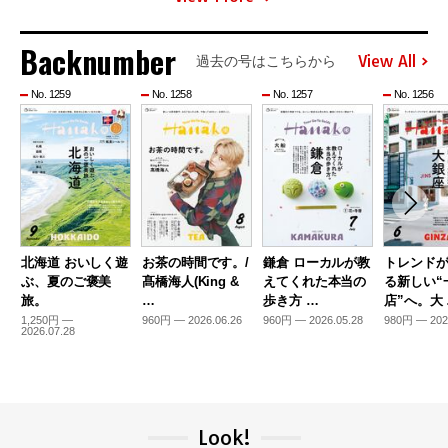
Backnumber
View All
過去の号はこちらから
No. 1259
No. 1258
No. 1257
No. 1256
北海道 おいしく遊
お茶の時間です。/
鎌倉 ローカルが教
トレンド
ぶ、夏のご褒美
髙橋海人(King &
えてくれた本当の
る新しい“
旅。
…
歩き方 …
店”へ。大
1,250円 —
960円 — 2026.06.26
960円 — 2026.05.28
980円 — 202
2026.07.28
Look!