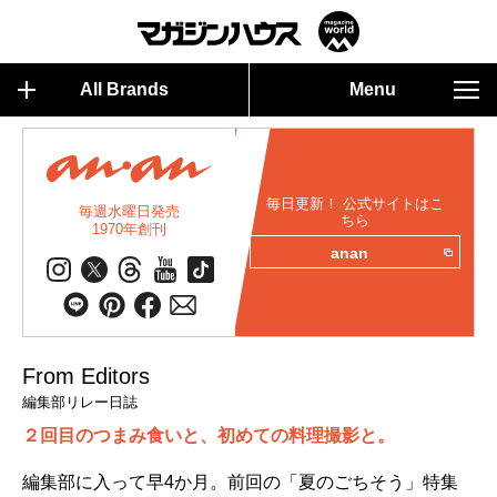
All Brands
Menu
毎日更新！ 公式サイトはこ
毎週水曜日発売
ちら
1970年創刊
anan
From Editors
編集部リレー日誌
２回目のつまみ食いと、初めての料理撮影と。
編集部に入って早4か月。前回の「夏のごちそう」特集