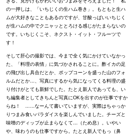
きる、見かけもかわいいおつまみをそろえました！ 私
の一押しは、「いちじくの生ハム巻き」。もともと生ハ
ムが大好きなこともあるのですが、甘酸っぱいいちじく
が生ハムの中でクニャッととろける感じがたまらないの
です。いちじくこそ、ネクスト・イット・フルーツで
す！
そして肝心の撮影では、今まで全く気にかけていなかっ
た、「料理の表情」に気づかされることに。酢イカの足
の飛び出し具合だとか、ポップコーンを盛った山のフォ
ルムだとか…、写真にするから気になってくる料理の盛
り付けがとても新鮮でした。たとえ新人であっても、い
ち編集者としてきちんと写真にOKを出すのが仕事ですか
らね！ ……なーんて書いていますが、実際はちゃっか
りつまみ食いパラダイスを楽しんでいました。チーズと
味噌のディップが止まらなくて…（ため息）。いやい
や、味わうのも仕事ですから。たとえ新人でもっ（鼻