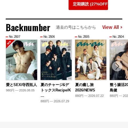
定期購読 (27%OFF)
Backnumber
View All
過去の号はこちらから
No. 2507
No. 2506
No. 2505
No. 2504
愛とSEX/寺西拓人
夏のチャージ&デ
夏の癒し旅
整う腸活20
トックスRecipe/K
2026/NEWS
島健
980円 — 2026.08.05
…
880円 — 2026.07.22
880円 — 202
880円 — 2026.07.29