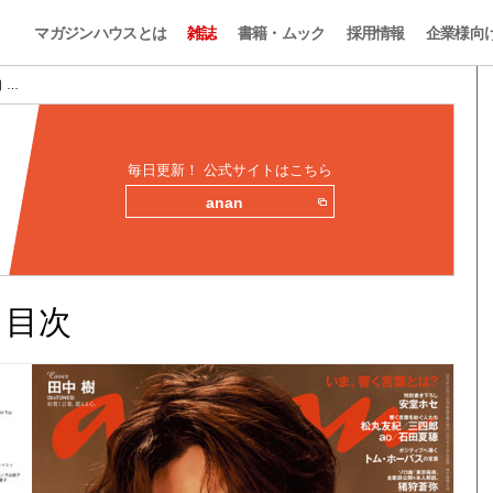
マガジンハウスとは
雑誌
書籍・ムック
採用情報
企業様向
目 …
毎日更新！ 公式サイトはこちら
anan
みと目次