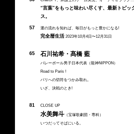
“言葉”をもっと味わい尽くす、最新トピッ
ス。
57
運の流れを知れば、毎日がもっと豊かになる!
完全暦生活
2023年10月4日〜12月31日
石川祐希・髙橋 藍
65
バレーボール男子日本代表（龍神NIPPON）
Road to Paris !
パリへの切符をつかみ取れ。
いざ、決戦のとき!
81
CLOSE UP
水美舞斗
（宝塚歌劇団・専科）
いつだってそばにいる。