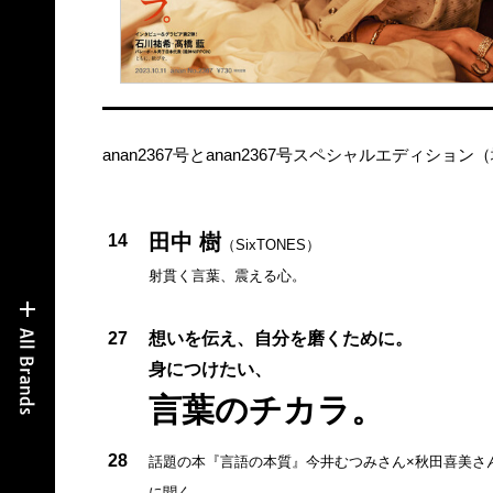
anan2367号とanan2367号スペシャルエディ
田中 樹
14
（SixTONES）
射貫く言葉、震える心。
27
想いを伝え、自分を磨くために。
身につけたい、
言葉のチカラ。
28
話題の本『言語の本質』今井むつみさん×秋田喜美さ
に聞く、