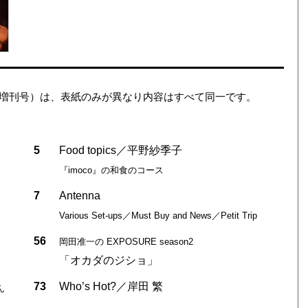
ション（増刊号）は、表紙のみが異なり内容はすべて同一です。
5
Food topics／平野紗季子
『imoco』の和食のコース
7
Antenna
Various Set-ups／Must Buy and News／Petit Trip
56
岡田准一の EXPOSURE season2
「オカダのジショ」
73
Who’s Hot?／岸田 繁
ん