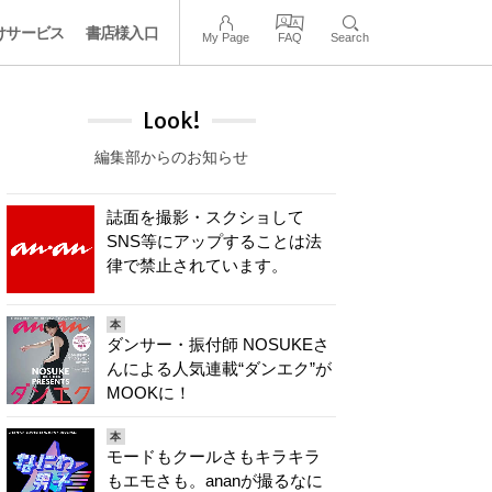
けサービス
書店様入口
My Page
FAQ
Search
Look!
編集部からのお知らせ
誌面を撮影・スクショして
SNS等にアップすることは法
律で禁止されています。
本
ダンサー・振付師 NOSUKEさ
んによる人気連載“ダンエク”が
MOOKに！
本
モードもクールさもキラキラ
もエモさも。ananが撮るなに