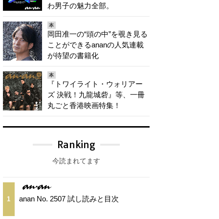
わ男子の魅力全部。
本
岡田准一の“頭の中”を覗き見る
ことができるananの人気連載
が待望の書籍化
本
『トワイライト・ウォリアー
ズ 決戦！九龍城砦』等、一冊
丸ごと香港映画特集！
Ranking
今読まれてます
anan No. 2507 試し読みと目次
1