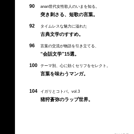
90
anan世代女性歌人のいまを知る。
突き刺さる、短歌の言葉。
92
タイムレスな魅力に溢れた
古典文学のすすめ。
96
言葉の交流が物語を引き立てる、
“会話文学”15選。
100
テーマ別、心に効くセリフをセレクト。
言葉を味わうマンガ。
104
イガリとコトバ。vol.3
猪狩蒼弥のラップ世界。