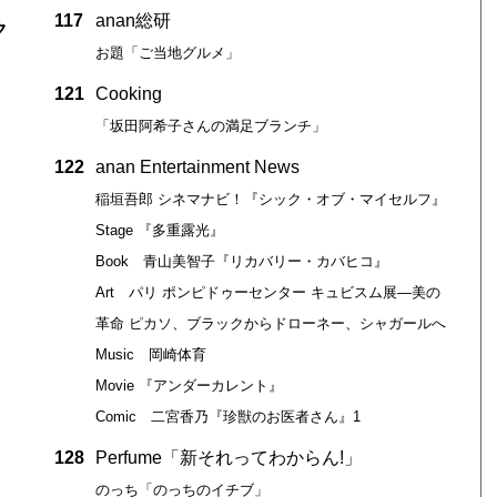
117
anan総研
ク
お題「ご当地グルメ」
121
Cooking
「坂田阿希子さんの満足ブランチ」
122
anan Entertainment News
稲垣吾郎 シネマナビ！『シック・オブ・マイセルフ』
Stage 『多重露光』
Book 青山美智子『リカバリー・カバヒコ』
Art パリ ポンピドゥーセンター キュビスム展―美の
革命 ピカソ、ブラックからドローネー、シャガールへ
Music 岡崎体育
Movie 『アンダーカレント』
Comic 二宮香乃『珍獣のお医者さん』1
128
Perfume「新それってわからん!」
のっち「のっちのイチブ」