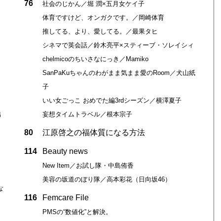
76
社会のじかん／堀 潤×五月女ケイ子
体育ですけど、オンガクです。／岡崎体育
推してる、より、愛してる。／最果タヒ
シネマで英会話／鈴木亮平×スティーブ・ソレイシィ
chelmicoのちいさなにっき／Mamiko
SanPaKuちゃんのわがまま気まま愛のRoom／犬山紙
子
いい女ごっこ おめでた編3rdシーズン／横澤夏子
出
妄想タイムトラベル／根本宗子
80
江原啓之の福体質になる方法
114
Beauty news
New Item／お試し隊・中島侑香
美容の坂道のぼり隊／高本彩花（日向坂46）
な
116
Femcare File
PMSの“数値化”と解決。
…