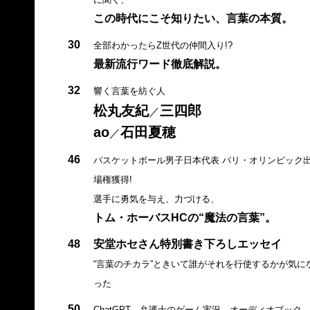
この時代にこそ知りたい、言葉の本質。
30
全部わかったらZ世代の仲間入り!?
最新流行ワード徹底解説。
32
響く言葉を紡ぐ人
松丸友紀
三四郎
／
ao
石田夏穂
／
46
バスケットボール男子日本代表 パリ・オリンピック
場権獲得!
選手に勇気を与え、力づける、
トム・ホーバスHCの“魔法の言葉”。
48
安堂ホセさん特別書き下ろしエッセイ
“言葉のチカラ”ときいて誰がそれを行使するかが気に
った
50
ChatGPT、弁護士のゲーム実況、オーディオブック