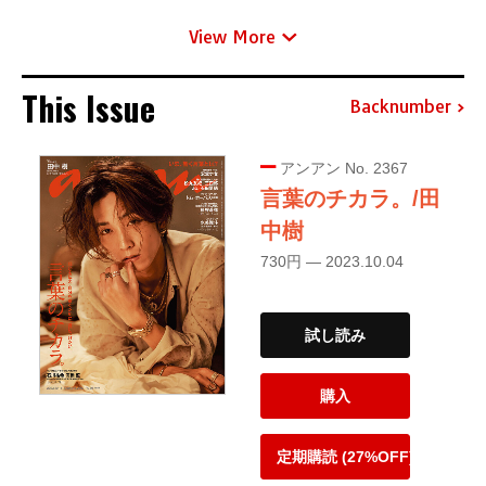
View More
This Issue
Backnumber
アンアン No. 2367
言葉のチカラ。/田
中樹
730円 — 2023.10.04
試し読み
購入
定期購読 (27%OFF)