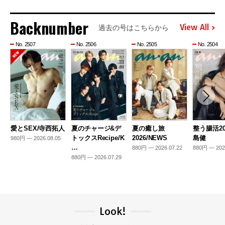
Backnumber
View All
過去の号はこちらから
No. 2507
No. 2506
No. 2505
No. 2504
愛とSEX/寺西拓人
夏のチャージ&デ
夏の癒し旅
整う腸活20
トックスRecipe/K
2026/NEWS
島健
980円 — 2026.08.05
…
880円 — 2026.07.22
880円 — 202
880円 — 2026.07.29
Look!