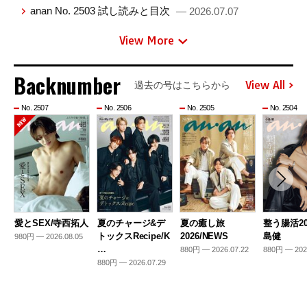
anan No. 2503 試し読みと目次
— 2026.07.07
View More
Backnumber
View All
過去の号はこちらから
No. 2507
No. 2506
No. 2505
No. 2504
愛とSEX/寺西拓人
夏のチャージ&デ
夏の癒し旅
整う腸活20
トックスRecipe/K
2026/NEWS
島健
980円 — 2026.08.05
…
880円 — 2026.07.22
880円 — 202
880円 — 2026.07.29