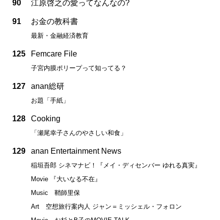
90
江原啓之の愛ってなんなの?
91
お金の教科書
最新・金融経済教育
125
Femcare File
子宮内膜ポリープって知ってる？
127
anan総研
お題「手紙」
128
Cooking
「瀬尾幸子さんのやさしい和食」
129
anan Entertainment News
稲垣吾郎 シネマナビ！『メイ・ディセンバー ゆれる真実』
Movie 『大いなる不在』
Music 鞘師里保
Art 空想旅行案内人 ジャン＝ミッシェル・フォロン