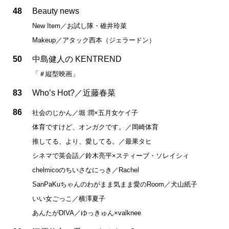
48
Beauty news
New Item／お試し隊・碓井玲菜
Makeup／アタック西本（ジェラードン）
50
中島健人の KENTREND
「＃縦型映画」
83
Who’s Hot?／近藤春菜
86
社会のじかん／堀 潤×五月女ケイ子
体育ですけど、オンガクです。／岡崎体育
推してる、より、愛してる。／最果タヒ
シネマで英会話／鈴木亮平×スティーブ・ソレイシィ
chelmicoのちいさなにっき／Rachel
SanPaKuちゃんのわがまま気まま愛のRoom／犬山紙子
いい女ごっこ／横澤夏子
あんたがDIVA／ゆっきゅん×valknee