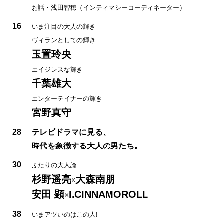
お話・浅田智穂（インティマシーコーディネーター）
16
いま注目の大人の輝き
ヴィランとしての輝き
玉置玲央
エイジレスな輝き
千葉雄大
エンターテイナーの輝き
宮野真守
28
テレビドラマに見る、
時代を象徴する大人の男たち。
30
ふたりの大人論
杉野遥亮
大森南朋
×
安田 顕
I.CINNAMOROLL
×
38
いまアツいのはこの人!