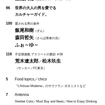
96
世界の大人の男を愛でる
カルチャーガイド。
100
愛される男の条件
飯尾和樹
（ずん）
森田哲矢
（さらば青春の光）
ふぉ～ゆ～
116
不定期連載 アスリートの素顔 ＃08
荒木遼太郎
松木玖生
／
（サッカー／FC東京）
5
Food topics／chico
『L'Artisan Moderne』のサヴァラン ボタニストなど
7
Antenna
Sherbet Color／Must Buy and News／How to Enjoy Drinking