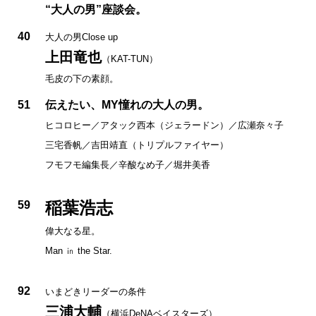
“大人の男”座談会。
40
大人の男Close up
上田竜也
（KAT-TUN）
毛皮の下の素顔。
51
伝えたい、MY憧れの大人の男。
ヒコロヒー／アタック西本（ジェラードン）／広瀬奈々子
三宅香帆／吉田靖直（トリプルファイヤー）
フモフモ編集長／辛酸なめ子／堀井美香
稲葉浩志
59
偉大なる星。
Man ㏌ the Star.
92
いまどきリーダーの条件
三浦大輔
（横浜DeNAベイスターズ）