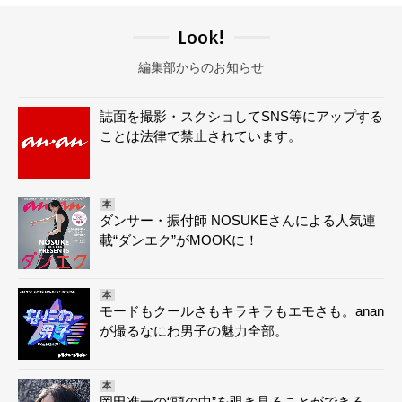
Look!
編集部からのお知らせ
誌面を撮影・スクショしてSNS等にアップする
ことは法律で禁止されています。
本
ダンサー・振付師 NOSUKEさんによる人気連
載“ダンエク”がMOOKに！
本
モードもクールさもキラキラもエモさも。anan
が撮るなにわ男子の魅力全部。
本
岡田准一の“頭の中”を覗き見ることができる