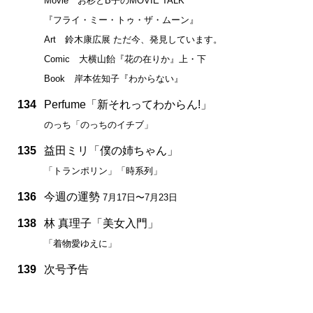
Movie お杉とB子のMOVIE TALK
『フライ・ミー・トゥ・ザ・ムーン』
Art 鈴木康広展 ただ今、発見しています。
Comic 大横山飴『花の在りか』上・下
Book 岸本佐知子『わからない』
134
Perfume「新それってわからん!」
のっち「のっちのイチブ」
135
益田ミリ「僕の姉ちゃん」
「トランポリン」「時系列」
136
今週の運勢
7月17日〜7月23日
138
林 真理子「美女入門」
「着物愛ゆえに」
139
次号予告