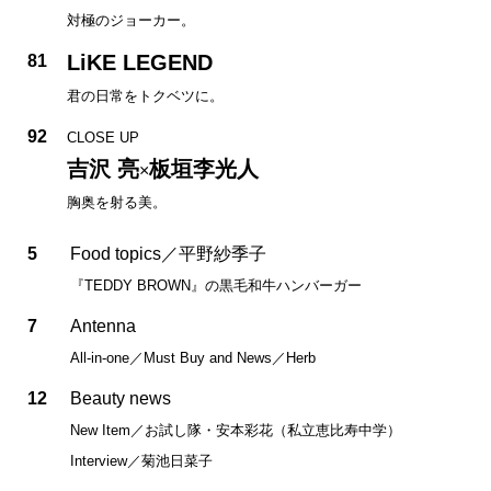
対極のジョーカー。
LiKE LEGEND
81
君の日常をトクベツに。
92
CLOSE UP
吉沢 亮
板垣李光人
×
胸奥を射る美。
5
Food topics／平野紗季子
『TEDDY BROWN』の黒毛和牛ハンバーガー
7
Antenna
All-in-one／Must Buy and News／Herb
12
Beauty news
New Item／お試し隊・安本彩花（私立恵比寿中学）
Interview／菊池日菜子