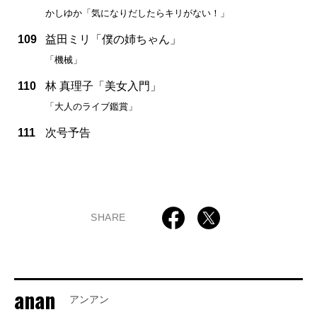
かしゆか「気になりだしたらキリがない！」
109
益田ミリ「僕の姉ちゃん」
「機械」
110
林 真理子「美女入門」
「大人のライブ鑑賞」
111
次号予告
SHARE
anan
アンアン