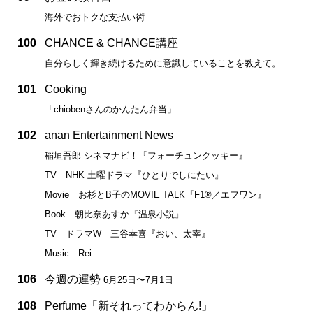
海外でおトクな支払い術
100
CHANCE & CHANGE講座
自分らしく輝き続けるために意識していることを教えて。
101
Cooking
「chiobenさんのかんたん弁当」
102
anan Entertainment News
稲垣吾郎 シネマナビ！『フォーチュンクッキー』
TV NHK 土曜ドラマ『ひとりでしにたい』
Movie お杉とB子のMOVIE TALK『F1®／エフワン』
Book 朝比奈あすか『温泉小説』
TV ドラマW 三谷幸喜『おい、太宰』
Music Rei
106
今週の運勢
6月25日〜7月1日
108
Perfume「新それってわからん!」