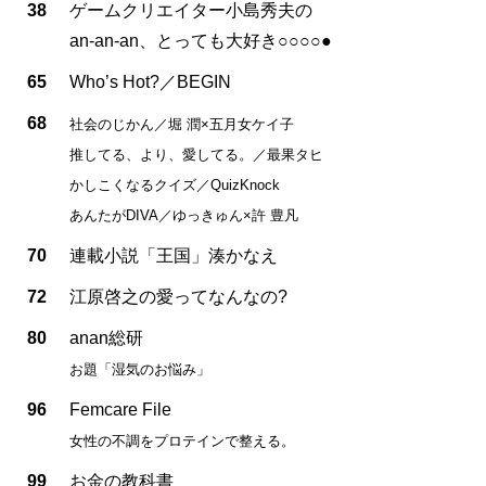
38
ゲームクリエイター小島秀夫の
an-an-an、とっても大好き○○○○●
65
Who’s Hot?／BEGIN
68
社会のじかん／堀 潤×五月女ケイ子
推してる、より、愛してる。／最果タヒ
かしこくなるクイズ／QuizKnock
あんたがDIVA／ゆっきゅん×許 豊凡
70
連載小説「王国」湊かなえ
72
江原啓之の愛ってなんなの?
80
anan総研
お題「湿気のお悩み」
96
Femcare File
女性の不調をプロテインで整える。
99
お金の教科書