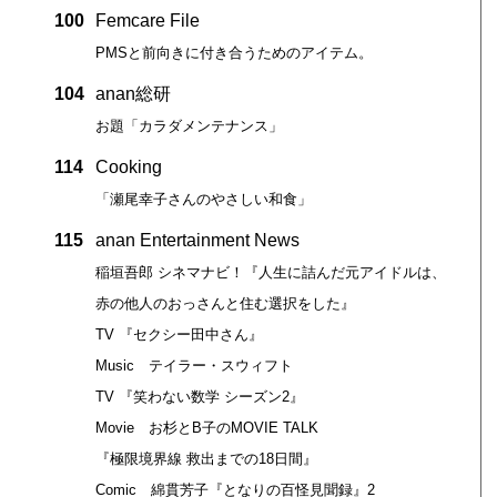
100
Femcare File
PMSと前向きに付き合うためのアイテム。
104
anan総研
お題「カラダメンテナンス」
114
Cooking
「瀬尾幸子さんのやさしい和食」
115
anan Entertainment News
稲垣吾郎 シネマナビ！『人生に詰んだ元アイドルは、
赤の他人のおっさんと住む選択をした』
TV 『セクシー田中さん』
Music テイラー・スウィフト
TV 『笑わない数学 シーズン2』
Movie お杉とB子のMOVIE TALK
『極限境界線 救出までの18日間』
Comic 綿貫芳子『となりの百怪見聞録』2