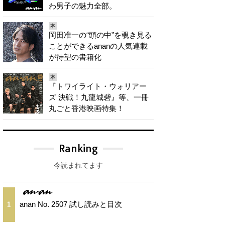
わ男子の魅力全部。
本
岡田准一の“頭の中”を覗き見る
ことができるananの人気連載
が待望の書籍化
本
『トワイライト・ウォリアー
ズ 決戦！九龍城砦』等、一冊
丸ごと香港映画特集！
Ranking
今読まれてます
anan No. 2507 試し読みと目次
1