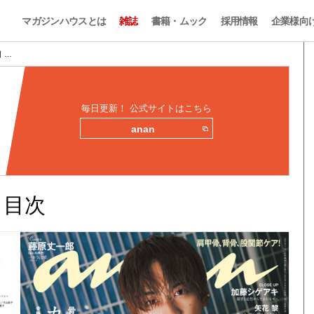
マガジンハウスとは
雑誌
書籍・ムック
採用情報
企業様向
目 …
毎日更新！ 公式サイトはこちら
anan
みと目次