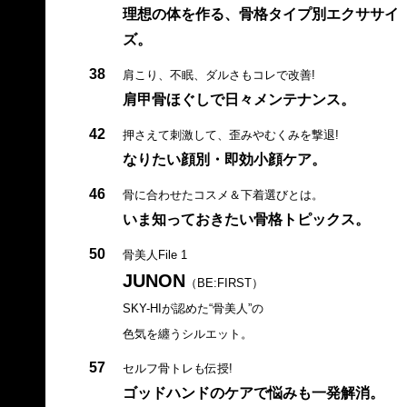
理想の体を作る、骨格タイプ別エクササイ
ズ。
38
肩こり、不眠、ダルさもコレで改善!
肩甲骨ほぐしで日々メンテナンス。
42
押さえて刺激して、歪みやむくみを撃退!
なりたい顔別・即効小顔ケア。
46
骨に合わせたコスメ＆下着選びとは。
いま知っておきたい骨格トピックス。
50
骨美人File 1
JUNON
（BE:FIRST）
SKY-HIが認めた“骨美人”の
色気を纏うシルエット。
57
セルフ骨トレも伝授!
ゴッドハンドのケアで悩みも一発解消。