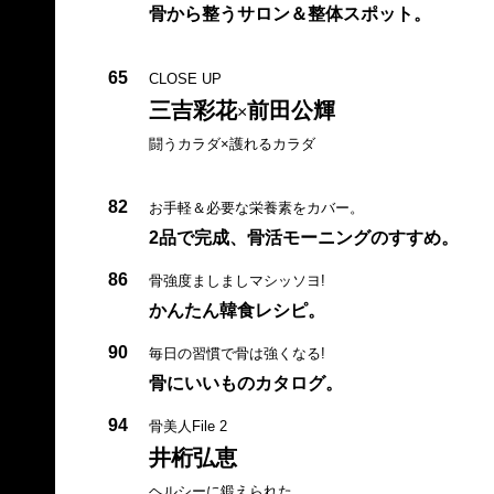
骨から整うサロン＆整体スポット。
65
CLOSE UP
三吉彩花
前田公輝
×
闘うカラダ×護れるカラダ
82
お手軽＆必要な栄養素をカバー。
2品で完成、骨活モーニングのすすめ。
86
骨強度ましましマシッソヨ!
かんたん韓食レシピ。
90
毎日の習慣で骨は強くなる!
骨にいいものカタログ。
94
骨美人File 2
井桁弘恵
ヘルシーに鍛えられた