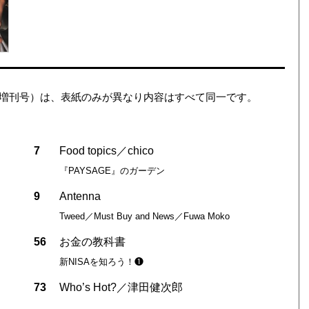
ション（増刊号）は、表紙のみが異なり内容はすべて同一です。
7
Food topics／chico
『PAYSAGE』のガーデン
9
Antenna
Tweed／Must Buy and News／Fuwa Moko
56
お金の教科書
新NISAを知ろう！❶
73
Who’s Hot?／津田健次郎