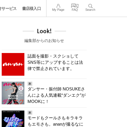
けサービス
書店様入口
My Page
FAQ
Search
Look!
編集部からのお知らせ
誌面を撮影・スクショして
SNS等にアップすることは法
律で禁止されています。
本
ダンサー・振付師 NOSUKEさ
んによる人気連載“ダンエク”が
MOOKに！
本
モードもクールさもキラキラ
もエモさも。ananが撮るなに