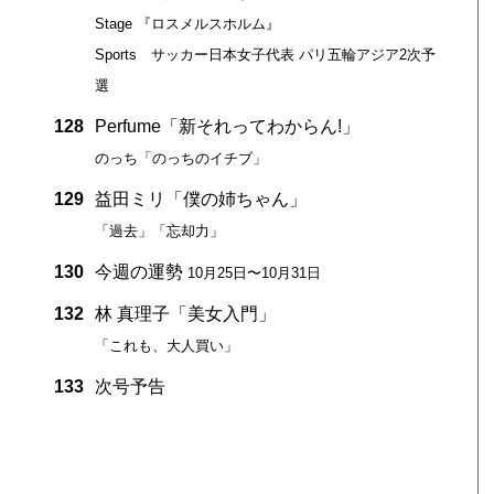
Stage 『ロスメルスホルム』
Sports サッカー日本女子代表 パリ五輪アジア2次予
選
128
Perfume「新それってわからん!」
のっち「のっちのイチブ」
129
益田ミリ「僕の姉ちゃん」
「過去」「忘却力」
130
今週の運勢
10月25日〜10月31日
132
林 真理子「美女入門」
「これも、大人買い」
133
次号予告