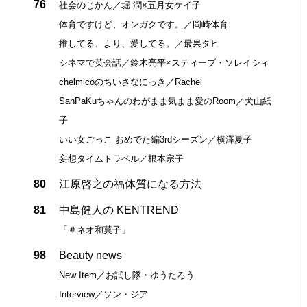
76
社会のじかん／堀 潤×五月女ケイ子
体育ですけど、オンガクです。／岡崎体育
推してる、より、愛してる。／最果タヒ
シネマで英会話／鈴木亮平×スティーブ・ソレイシィ
chelmicoのちいさなにっき／Rachel
SanPaKuちゃんのわがまま気まま愛のRoom／犬山紙
子
いい女ごっこ おめでた編3rdシーズン／横澤夏子
妄想タイムトラベル／根本宗子
80
江原啓之の福体質になる方法
81
中島健人の KENTREND
「＃ネオ和菓子」
98
Beauty news
New Item／お試し隊・ゆうたろう
Interview／ソン・ジア