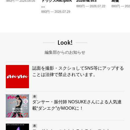
トックスRecipe/K
2026/NEWS
島健
980円 — 2026.08.05
…
880円 — 2026.07.22
880円 — 202
880円 — 2026.07.29
Look!
編集部からのお知らせ
誌面を撮影・スクショしてSNS等にアップする
ことは法律で禁止されています。
本
ダンサー・振付師 NOSUKEさんによる人気連
載“ダンエク”がMOOKに！
本