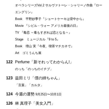
オペラシリーズVol.2 サルヴァトーレ・シャリーノ作曲『ロー
エングリン』
Book 平野紗季子『ショートケーキは背中から』
Movie 『シビル・ウォー アメリカ最後の日』
TV 『毒恋 ～毒もすぎれば恋となる～』
Stage ミュージカル『9 to 5』
Book 増山 実『今夜、喫茶マチカネで』
Art ゴミうんち展
122
Perfume「新それってわからん!」
のっち「のっちのイチブ」
123
益田ミリ「僕の姉ちゃん」
「言葉」「カルタ」
124
今週の運勢
9月25日〜10月1日
126
林 真理子「美女入門」