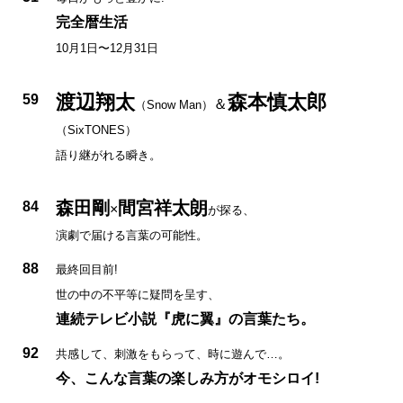
完全暦生活
10月1日〜12月31日
渡辺翔太
森本慎太郎
59
＆
（Snow Man）
（SixTONES）
語り継がれる瞬き。
森田剛
間宮祥太朗
84
×
が探る、
演劇で届ける言葉の可能性。
88
最終回目前!
世の中の不平等に疑問を呈す、
連続テレビ小説『虎に翼』の言葉たち。
92
共感して、刺激をもらって、時に遊んで…。
今、こんな言葉の楽しみ方がオモシロイ!