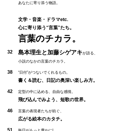
あなたに寄り添う物語。
文学・音楽・ドラマetc.
心に寄り添う“言葉”たち。
言葉のチカラ。
島本理生と加藤シゲアキ
32
が語る、
小説のなかの言葉のチカラ。
38
“日付”がつないでくれるもの。
書く＆読む、日記の奥深い楽しみ方。
42
定型の中に込める、自由な感情。
飛び込んでみよう、短歌の世界。
46
言葉の表現者たちが紡ぐ、
広がる絵本のカタチ。
51
毎日がもっと豊かに!