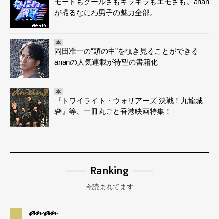
モードもクールさもキラキラもエモさも。anan
が撮るなにわ男子の魅力全部。
本
岡田准一の“頭の中”を覗き見ることができる
ananの人気連載が待望の書籍化
本
『トワイライト・ウォリアーズ 決戦！九龍城
砦』等、一冊丸ごと香港映画特集！
Ranking
今読まれてます