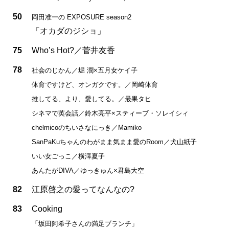
50
岡田准一の EXPOSURE season2
「オカダのジショ」
75
Who’s Hot?／菅井友香
78
社会のじかん／堀 潤×五月女ケイ子
体育ですけど、オンガクです。／岡崎体育
推してる、より、愛してる。／最果タヒ
シネマで英会話／鈴木亮平×スティーブ・ソレイシィ
chelmicoのちいさなにっき／Mamiko
SanPaKuちゃんのわがまま気まま愛のRoom／犬山紙子
いい女ごっこ／横澤夏子
あんたがDIVA／ゆっきゅん×君島大空
82
江原啓之の愛ってなんなの?
83
Cooking
「坂田阿希子さんの満足ブランチ」