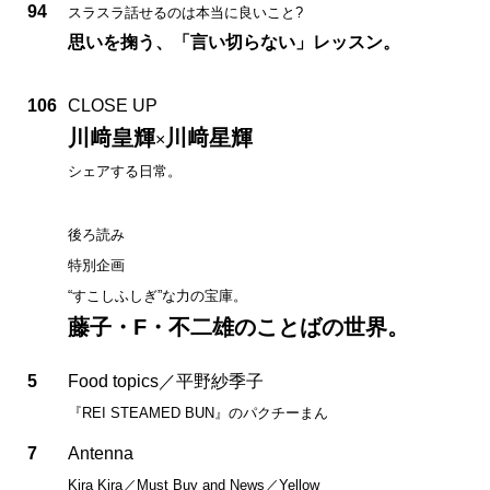
94
スラスラ話せるのは本当に良いこと?
思いを掬う、「言い切らない」レッスン。
106
CLOSE UP
川﨑皇輝
川﨑星輝
×
シェアする日常。
後ろ読み
特別企画
“すこしふしぎ”な力の宝庫。
藤子・F・不二雄のことばの世界。
5
Food topics／平野紗季子
『REI STEAMED BUN』のパクチーまん
7
Antenna
Kira Kira／Must Buy and News／Yellow