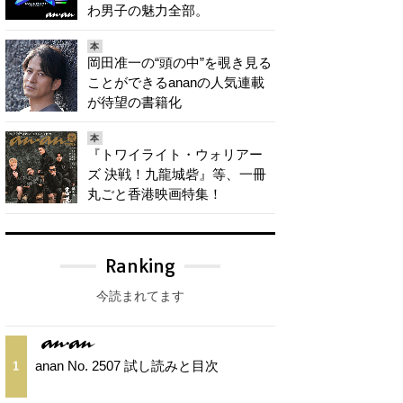
わ男子の魅力全部。
本
岡田准一の“頭の中”を覗き見る
ことができるananの人気連載
が待望の書籍化
本
『トワイライト・ウォリアー
ズ 決戦！九龍城砦』等、一冊
丸ごと香港映画特集！
Ranking
今読まれてます
anan No. 2507 試し読みと目次
1