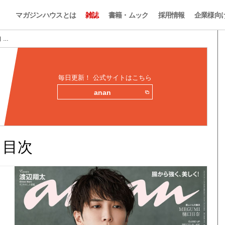
マガジンハウスとは
雑誌
書籍・ムック
採用情報
企業様向
目 …
毎日更新！ 公式サイトはこちら
anan
みと目次