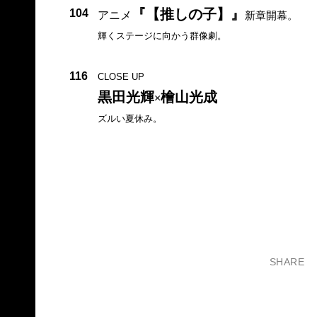
『【推しの子】』
104
アニメ
新章開幕。
輝くステージに向かう群像劇。
116
CLOSE UP
黒田光輝
檜山光成
×
ズルい夏休み。
SHARE