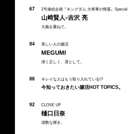
67
2号連続企画『キングダム 大将軍の帰還』Special
山﨑賢人
吉沢 亮
×
大義を重ねて。
84
美しい人の腸活
MEGUMI
清く正しく、凛として。
88
キレイな人はもう取り入れている!?
今知っておきたい腸活HOT TOPICS。
92
CLOSE UP
樋口日奈
清艶な輝き。