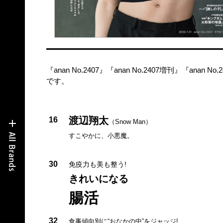
『anan No.2407』『anan No.2407増刊』『anan 
です。
渡辺翔太
16
（Snow Man）
すこやかに、小悪魔。
30
免疫力も美も整う!
きれいになる
腸活
32
食事傾向別に“おなかの中”をジャッジ!