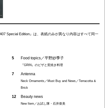
No.2407 Special Edition』は、表紙のみが異なり内容はすべて同一
5
Food topics／平野紗季子
『GRIN』のピザと窯焼き料理
7
Antenna
Neck Ornaments／Must Buy and News／Terracotta &
Brick
12
Beauty news
New Item／お試し隊・石井亜美