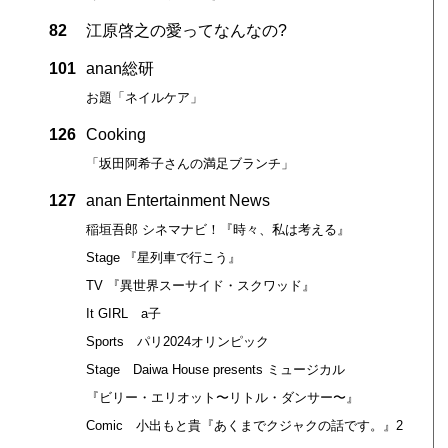
82
江原啓之の愛ってなんなの?
101
anan総研
お題「ネイルケア」
126
Cooking
「坂田阿希子さんの満足ブランチ」
127
anan Entertainment News
稲垣吾郎 シネマナビ！『時々、私は考える』
Stage 『星列車で行こう』
TV 『異世界スーサイド・スクワッド』
It GIRL a子
Sports パリ2024オリンピック
Stage Daiwa House presents ミュージカル
『ビリー・エリオット〜リトル・ダンサー〜』
Comic 小出もと貴『あくまでクジャクの話です。』2