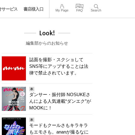
けサービス
書店様入口
My Page
FAQ
Search
Look!
編集部からのお知らせ
誌面を撮影・スクショして
SNS等にアップすることは法
律で禁止されています。
本
ダンサー・振付師 NOSUKEさ
んによる人気連載“ダンエク”が
MOOKに！
本
モードもクールさもキラキラ
もエモさも。ananが撮るなに