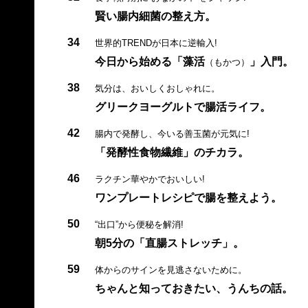
賢い腸内細菌の整え方。
34
世界的TRENDが日本に逆輸入!
今日から始める「藻活
」入門。
（もかつ）
38
気分は、おいしくおしゃれに。
グリークヨーグルトで腸活ライフ。
42
腸内で発酵し、今いる善玉菌が元気に!
「発酵性食物繊維」のチカラ。
46
ラクチン華やかでおいしい!
ワンプレートレシピで腸を整えよう。
50
“出口”から便秘を解消!
朝5分の「直腸ストレッチ」。
59
体からのサインを見逃さないために。
ちゃんと知っておきたい、うんちの話。