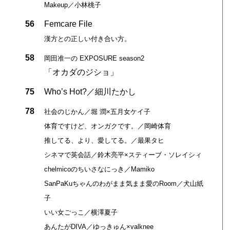
Makeup／小林桃子
56
Femcare File
漢方との正しい付き合い方。
58
岡田准一の EXPOSURE season2
「オカダのジショ」
75
Who’s Hot?／細川たかし
78
社会のじかん／堀 潤×五月女ケイ子
体育ですけど、オンガクです。／岡崎体育
推してる、より、愛してる。／最果タヒ
シネマで英会話／鈴木亮平×スティーブ・ソレイシィ
chelmicoのちいさなにっき／Mamiko
SanPaKuちゃんのわがまま気まま愛のRoom／犬山紙
子
いい女ごっこ／横澤夏子
あんたがDIVA／ゆっきゅん×valknee