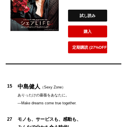
試し読み
購入
定期購読 (27%OFF)
中島健人
15
（Sexy Zone）
ありったけの薔薇をあなたに。
—Make dreams come true together.
27
モノも、サービスも、感動も、