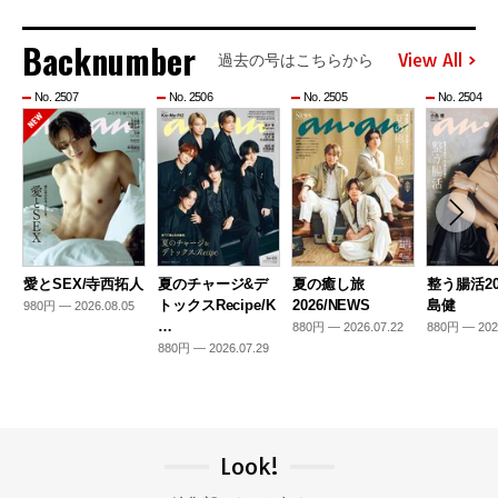
Backnumber
View All
過去の号はこちらから
No. 2507
No. 2506
No. 2505
No. 2504
愛とSEX/寺西拓人
夏のチャージ&デ
夏の癒し旅
整う腸活20
トックスRecipe/K
2026/NEWS
島健
980円 — 2026.08.05
…
880円 — 2026.07.22
880円 — 202
880円 — 2026.07.29
Look!