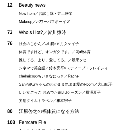
12
Beauty news
New Item／お試し隊・井上咲楽
Makeup／パワーパフボーイズ
73
Who’s Hot?／皆川猿時
76
社会のじかん／堀 潤×五月女ケイ子
体育ですけど、オンガクです。／岡崎体育
推してる、より、愛してる。／最果タヒ
シネマで英会話／鈴木亮平×スティーブ・ソレイシィ
chelmicoのちいさなにっき／Rachel
SanPaKuちゃんのわがまま気まま愛のRoom／犬山紙子
いい女ごっこ おめでた編3rdシーズン／横澤夏子
妄想タイムトラベル／根本宗子
80
江原啓之の福体質になる方法
108
Femcare File