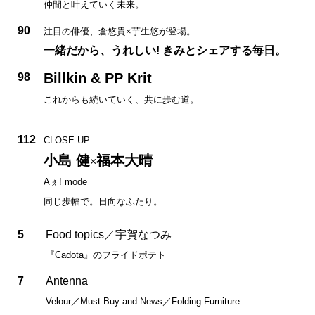
仲間と叶えていく未来。
90
注目の俳優、倉悠貴×芋生悠が登場。
一緒だから、うれしい! きみとシェアする毎日。
Billkin & PP Krit
98
これからも続いていく、共に歩む道。
112
CLOSE UP
小島 健
福本大晴
×
Aぇ! mode
同じ歩幅で。日向なふたり。
5
Food topics／宇賀なつみ
『Cadota』のフライドポテト
7
Antenna
Velour／Must Buy and News／Folding Furniture