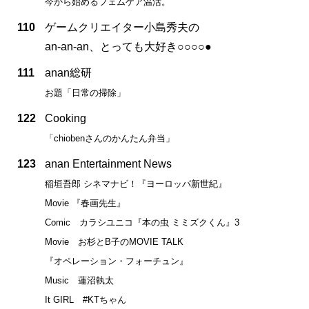
今から始めるフェムケア温活。
110
ゲームクリエイター小島秀夫の
an-an-an、とっても大好き○○○○●
111
anan総研
お題「日常の掃除」
122
Cooking
「chiobenさんのかんたん弁当」
123
anan Entertainment News
稲垣吾郎 シネマナビ！『ヨーロッパ新世紀』
Movie 『春画先生』
Comic カラシユニコ『本の虫 ミミズクくん』3
Movie お杉とB子のMOVIE TALK
『オペレーション・フォーチュン』
Music 蓮沼執太
It GIRL #KTちゃん