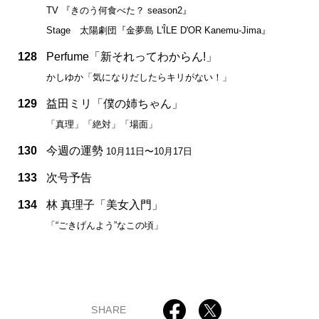
TV 『きのう何食べた？ season2』
Stage 太陽劇団『金夢島 L'ÎLE D'OR Kanemu-Jima』
128
Perfume「新それってわからん!」
かしゆか「気になりだしたらキリがない！」
129
益田ミリ「僕の姉ちゃん」
「真理」「絶対」「場面」
130
今週の運勢
10月11日〜10月17日
133
次号予告
134
林 真理子「美女入門」
「“ごきげんよう”なこの頃」
SHARE