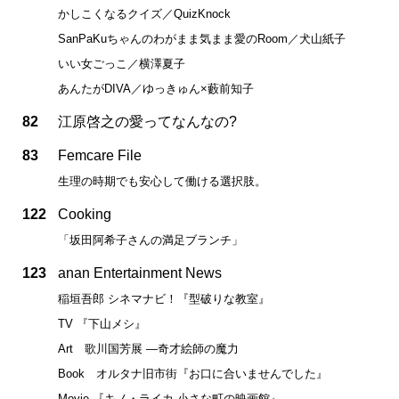
かしこくなるクイズ／QuizKnock
SanPaKuちゃんのわがまま気まま愛のRoom／犬山紙子
いい女ごっこ／横澤夏子
あんたがDIVA／ゆっきゅん×藪前知子
82
江原啓之の愛ってなんなの?
83
Femcare File
生理の時期でも安心して働ける選択肢。
122
Cooking
「坂田阿希子さんの満足ブランチ」
123
anan Entertainment News
稲垣吾郎 シネマナビ！『型破りな教室』
TV 『下山メシ』
Art 歌川国芳展 ―奇才絵師の魔力
Book オルタナ旧市街『お口に合いませんでした』
Movie 『キノ・ライカ 小さな町の映画館』