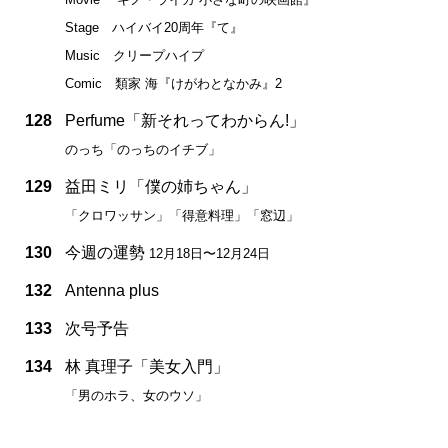
Stage ハイバイ20周年『て』
Music クリープハイプ
Comic 類家 海『けがわとなかみ』2
128
Perfume「新それってわからん!」
のっち「のっちのイチブ」
129
益田ミリ「僕の姉ちゃん」
「クロワッサン」「得意料理」「窓辺」
130
今週の運勢
12月18日〜12月24日
132
Antenna plus
133
次号予告
134
林 真理子「美女入門」
「男のホラ、女のウソ」