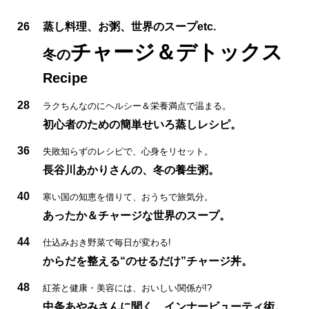
26
蒸し料理、お粥、世界のスープetc.
チャージ＆デトックス
冬の
Recipe
28
ラクちんなのにヘルシー＆栄養満点で温まる。
初心者のための簡単せいろ蒸しレシピ。
36
失敗知らずのレシピで、心身をリセット。
長谷川あかりさんの、冬の養生粥。
40
寒い国の知恵を借りて、おうちで旅気分。
あったか＆チャージな世界のスープ。
44
仕込みおき野菜で毎日が変わる!
からだを整える“のせるだけ”チャージ丼。
48
紅茶と健康・美容には、おいしい関係が!?
中条あやみさんに聞く、インナービューティ術。