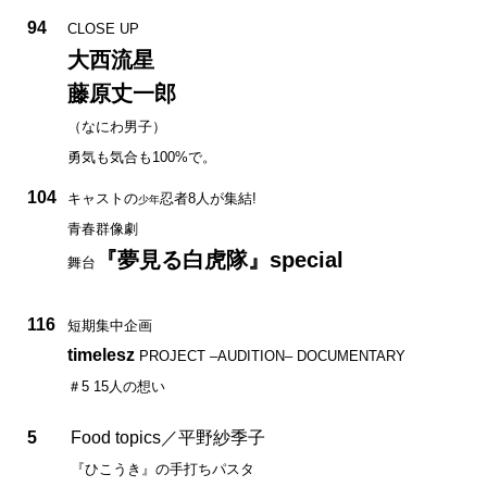
94
CLOSE UP
大西流星
藤原丈一郎
（なにわ男子）
勇気も気合も100%で。
104
キャストの
忍者8人が集結!
少年
青春群像劇
『夢見る白虎隊』special
舞台
116
短期集中企画
timelesz
PROJECT –AUDITION– DOCUMENTARY
＃5 15人の想い
5
Food topics／平野紗季子
『ひこうき』の手打ちパスタ