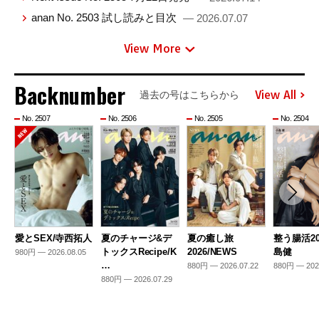
anan No. 2503 試し読みと目次
— 2026.07.07
View More
Backnumber
View All
過去の号はこちらから
No. 2507
No. 2506
No. 2505
No. 2504
愛とSEX/寺西拓人
夏のチャージ&デ
夏の癒し旅
整う腸活20
トックスRecipe/K
2026/NEWS
島健
980円 — 2026.08.05
…
880円 — 2026.07.22
880円 — 202
880円 — 2026.07.29