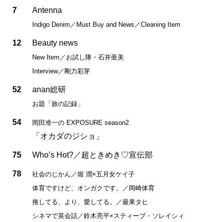
7
Antenna
Indigo Denim／Must Buy and News／Cleaning Item
12
Beauty news
New Item／お試し隊・石井亜美
Interview／剛力彩芽
52
anan総研
お題「旅の記録」
54
岡田准一の EXPOSURE season2
「オカダのジショ」
75
Who’s Hot?／超ときめき♡宣伝部
78
社会のじかん／堀 潤×五月女ケイ子
体育ですけど、オンガクです。／岡崎体育
推してる、より、愛してる。／最果タヒ
シネマで英会話／鈴木亮平×スティーブ・ソレイシィ