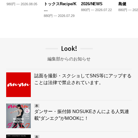
トックスRecipe/K
2026/NEWS
島健
980円 — 2026.08.05
…
880円 — 2026.07.22
880円 — 202
880円 — 2026.07.29
Look!
編集部からのお知らせ
誌面を撮影・スクショしてSNS等にアップする
ことは法律で禁止されています。
本
ダンサー・振付師 NOSUKEさんによる人気連
載“ダンエク”がMOOKに！
本