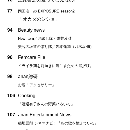
77
岡田准一の EXPOSURE season2
「オカダのジショ」
94
Beauty news
New Item／お試し隊・碓井玲菜
美容の坂道のぼり隊／岩本蓮加（乃木坂46）
96
Femcare File
イライラ期を前向きに過ごすための選択肢。
98
anan総研
お題「アクセサリー」
106
Cooking
「渡辺有子さんの野菜いろいろ」
107
anan Entertainment News
稲垣吾郎 シネマナビ！『あの歌を憶えている』