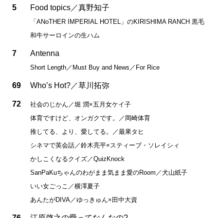
5
Food topics／真野知子
「ANoTHER IMPERIAL HOTEL」のKIRISHIMA RANCH 黒毛
和牛サーロインの生ハム
7
Antenna
Short Length／Must Buy and News／For Rice
69
Who’s Hot?／草川拓弥
72
社会のじかん／堀 潤×五月女ケイ子
体育ですけど、オンガクです。／岡崎体育
推してる、より、愛してる。／最果タヒ
シネマで英会話／鈴木亮平×スティーブ・ソレイシィ
かしこくなるクイズ／QuizKnock
SanPaKuちゃんのわがまま気まま愛のRoom／犬山紙子
いい女ごっこ／横澤夏子
あんたがDIVA／ゆっきゅん×田中大資
76
江原啓之の愛ってなんなの?