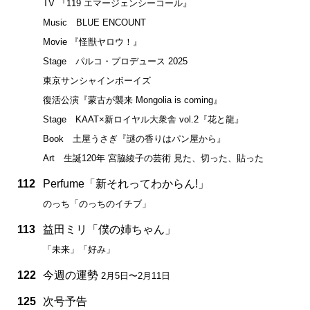
TV 『119 エマージェンシーコール』
Music BLUE ENCOUNT
Movie 『怪獣ヤロウ！』
Stage パルコ・プロデュース 2025
東京サンシャインボーイズ
復活公演『蒙古が襲来 Mongolia is coming』
Stage KAAT×新ロイヤル大衆舎 vol.2『花と龍』
Book 土屋うさぎ『謎の香りはパン屋から』
Art 生誕120年 宮脇綾子の芸術 見た、切った、貼った
112
Perfume「新それってわからん!」
のっち「のっちのイチブ」
113
益田ミリ「僕の姉ちゃん」
「未来」「好み」
122
今週の運勢
2月5日〜2月11日
125
次号予告