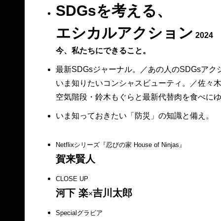
SDGsを考える、
エシカルアクション
2024
今、私たちにできること。
最新SDGsジャーナル。／あの人のSDGsアク
いま知りたいコンシャスビューティ。／佐々木
空気階段・鈴木もぐらと最新代替肉を食べに
いま知っておきたい「防災」の知識と備え。
Netflixシリーズ『忍びの家 House of Ninjas』
賀来賢人
CLOSE UP
河下 楽
吉川太郎
×
Specialグラビア