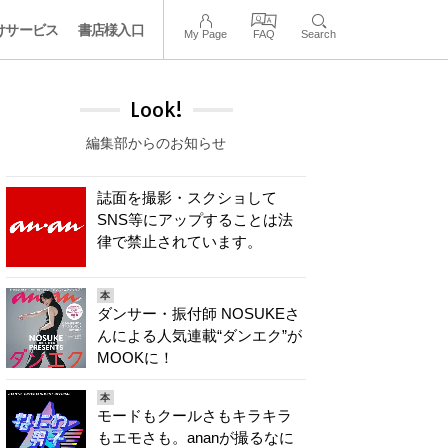
けサービス
書店様入口
My Page
FAQ
Search
Look!
編集部からのお知らせ
誌面を撮影・スクショして
SNS等にアップすることは法
律で禁止されています。
本
ダンサー・振付師 NOSUKEさ
んによる人気連載“ダンエク”が
MOOKに！
本
モードもクールさもキラキラ
もエモさも。ananが撮るなに