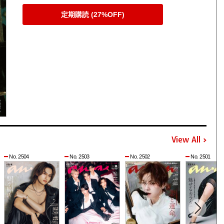
定期購読 (27%OFF)
View All
No. 2504
No. 2503
No. 2502
No. 2501