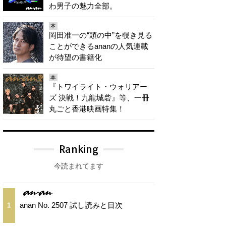
わ男子の魅力全部。
本
岡田准一の“頭の中”を覗き見る
ことができるananの人気連載
が待望の書籍化
本
『トワイライト・ウォリアー
ズ 決戦！九龍城砦』等、一冊
丸ごと香港映画特集！
Ranking
今読まれてます
anan No. 2507 試し読みと目次
1