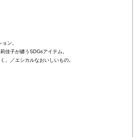
ション。
莉佳子が纏うSDGsアイテム。
ゆく。／エシカルなおいしいもの。