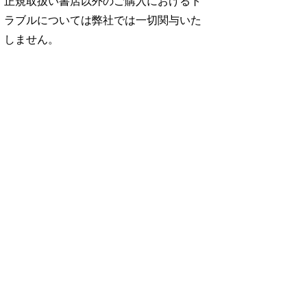
正規取扱い書店以外のご購入におけるト
ラブルについては弊社では一切関与いた
しません。
No. 2500
No. 2499
No. 2498